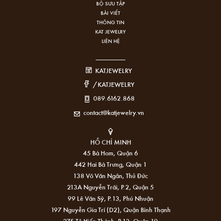
BỘ SƯU TẬP
BÀI VIẾT
THÔNG TIN
KAT JEWELRY
LIÊN HỆ
KATJEWELRY
/KATJEWELRY
089.6162.868
contact@katjewelry.vn
HỒ CHÍ MINH
45 Bà Hom, Quận 6
442 Hai Bà Trưng, Quận 1
138 Võ Văn Ngân, Thủ Đức
213A Nguyễn Trãi, P.2, Quận 5
99 Lê Văn Sỹ, P.13, Phú Nhuận
197 Nguyễn Gia Trí (D2), Quận Bình Thạnh
275 Tô Hiến Thành, P.13, Quận 10