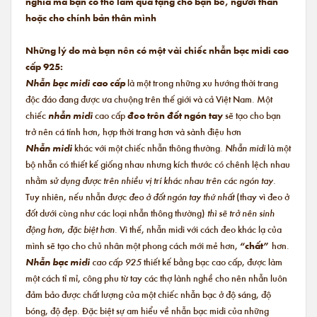
nghĩa mà bạn có thể làm quà tặng cho bạn bè, người thân
hoặc cho chính bản thân mình
Những lý do mà bạn nên có một vài chiếc nhẫn bạc midi cao
cấp 925:
Nhẫn bạc midi cao cấp
là một trong những xu hướng thời trang
độc đáo đang được ưa chuộng trên thế giới và cả Việt Nam. Một
chiếc
nhẫn midi
cao cấp
đeo trên đốt ngón tay
sẽ tạo cho bạn
trở nên cá tính hơn, hợp thời trang hơn và sành điệu hơn
Nhẫn midi
khác với một chiếc nhẫn thông thường.
Nhẫn midi
là một
bộ nhẫn có thiết kế giống nhau nhưng kích thước có chênh lệch nhau
nhằm
sử dụng được trên nhiều vị trí khác nhau trên các ngón tay.
Tuy nhiên, nếu nhẫn được
đeo ở đốt ngón tay thứ nhất
(thay vì đeo ở
đốt dưới cùng như các loại nhẫn thông thường)
thì sẽ trở nên sinh
động hơn, đặc biệt hơn.
Vì thế, nhẫn midi với cách đeo khác lạ của
mình sẽ tạo cho chủ nhân một phong cách mới mẻ hơn,
“chất”
hơn.
Nhẫn bạc midi
cao cấp 925
thiết kế bằng bạc cao cấp, được làm
một cách tỉ mỉ, công phu từ tay các thợ lành nghề cho nên nhẫn luôn
đảm bảo được chất lượng của một chiếc nhẫn bạc ở độ sáng, độ
bóng, độ đẹp. Đặc biệt sự am hiểu về nhẫn bạc midi của những