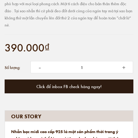
phù hợp với mọi loại phong cách.Một tí cách điệu cho bản thân thêm độc
đáo . Tại sao nhẫn thì cứ phải đeo đốt dưới cùng của ngón tay mà tại sao bạn
không thử một lần chuyển lên đốt thứ 2 của ngón tay để hoàn toàn "chất lừ"
nè.
390.000₫
-
+
Số lượng:
Click để inbox FB check hàng ngay!
OUR STORY
Nhẫn bạc midi cao cấp 925 là một sản phẩm thời trang ý