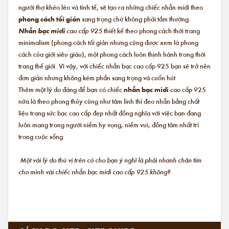
người thợ khéo léo và tinh tế, sẽ tạo ra những chiếc nhẫn midi theo
phong cách tối giản
sang trọng chứ không phải tầm thường.
Nhẫn bạc midi
cao cấp 925
thiết kế theo phong cách thời trang
minimalism (phong cách tối giản nhưng cũng được xem là phong
cách của giới siêu giàu), một phong cách luôn thịnh hành trong thời
trang thế giới. Vì vậy, với chiếc nhẫn bạc cao cấp 925 bạn sẽ trở nên
đơn giản nhưng không kém phần sang trọng và cuốn hút
Thêm một lý do đáng để bạn có chiếc
nhẫn bạc midi
cao cấp 925
nữa là theo phong thủy cũng như tâm linh thì đeo nhẫn bằng chất
liệu trang sức bạc cao cấp đẹp nhất đồng nghĩa với việc bạn đang
luôn mang trong người niềm hy vọng, niềm vui, đồng tâm nhất trí
trong cuộc sống
Một vài lý do thú vị trên có cho bạn ý nghĩ là phải nhanh chân tìm
cho mình vài chiếc nhẫn bạc midi cao cấp 925 không?