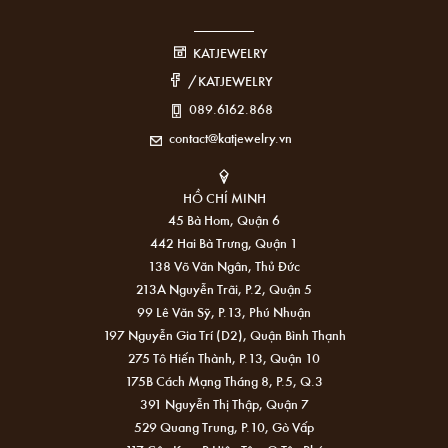
KATJEWELRY
/KATJEWELRY
089.6162.868
contact@katjewelry.vn
HỒ CHÍ MINH
45 Bà Hom, Quận 6
442 Hai Bà Trưng, Quận 1
138 Võ Văn Ngân, Thủ Đức
213A Nguyễn Trãi, P.2, Quận 5
99 Lê Văn Sỹ, P.13, Phú Nhuận
197 Nguyễn Gia Trí (D2), Quận Bình Thạnh
275 Tô Hiến Thành, P.13, Quận 10
175B Cách Mạng Tháng 8, P.5, Q.3
391 Nguyễn Thị Thập, Quận 7
529 Quang Trung, P.10, Gò Vấp