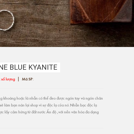
NE BLUE KYANITE
|
 số lượng
Mã SP:
g khoáng hoặc là nhẫn có thể đeo được ngón tay và ngón chân
sẽ làm bạn nán lại shop vì sự độc lạ của nó.Nhẫn bạc độc lạ
ợc lấy cảm hứng từ đất nước Ấn độ ,với nền văn hóa đa dạng