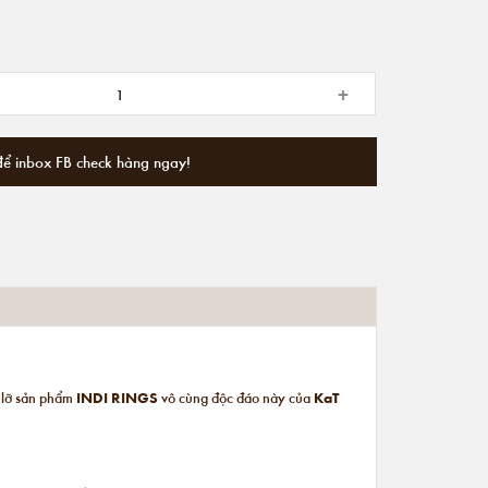
+
để inbox FB check hàng ngay!
ỏ lỡ sản phẩm
INDI RINGS
vô cùng độc đáo này của
KaT