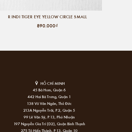
R INDI TIGER EYE YELLOW CIRCLE SMALL
890.000₫
HỒ CHÍ MINH
45 Bà Hom, Quận 6
442 Hai Bà Trưng, Quận 1
138 Võ Văn Ngân, Thủ Đức
213A Nguyễn Trãi, P.2, Quận 5
99 Lê Văn Sỹ, P.13, Phú Nhuận
197 Nguyễn Gia Trí (D2), Quận Bình Thạnh
275 Tô Hiến Thành, P.13, Quận 10