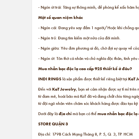
- Ngón út trái: Tăng sự thông minh, đề phòng kể xấu hãm hạ
Một số quan niệm khác
- Ngón cái: Đang yêu say đắm 1 người/Hoặc khi chồng qua đ
- Ngón trỏ: Đang tìm kiếm một nửa của đời mình.
- Ngón giữa: Yêu đơn phương ai đó, chờ đợi sự quay về củ
- Ngón út: Tôn thờ cá nhân và chủ nghĩa độc thân, tình yêu 
Mua nhẫn bạc độc lạ cao cấp 925 thiết kế ở đâu?
INDI RINGS
là sản phẩm được thiết kế riêng biệt tại
KaT J
Đến với
KaT Jewelry
, bạn sẽ cảm nhận được sự tỉ mỉ trên
từ đam mê, hoài bão mà KaT đã và đang chắt chiu từng ngày
từ đội ngũ nhân viên chăm sóc khách hàng được đào tạo kỹ 
Dưới đây là
địa chỉ
mà bạn có thể
mua nhẫn bạc độc lạ c
STORE QUẬN 3
Địa chỉ: 179B Cách Mạng Tháng 8, P. 5, Q. 3, TP. HCM