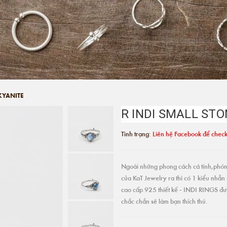
KYANITE
R INDI SMALL STO
Tình trạng:
Liên hệ Facebook để check
Ngoài những phong cách cá tính,phón
của KaT Jewelry ra thì có 1 kiểu nhẫn 
cao cấp 925 thiết kế - INDI RINGS đư
chắc chắn sẽ làm bạn thích thú.