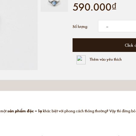
590.000₫
-
Số lượng:
Click 
Thêm vào yêu thích
m một
sản phẩm độc – lạ
khác biệt với phong cách thông thường? Vậy thì đừng b