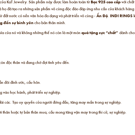
n của KaT Jewelry. Sản phẩm này được làm hoàn toàn từ
Bạc 925 cao cấp
với chất
à họ đã tạo ra những sản phẩm vô cùng độc đáo đáp ứng nhu cầu của khách hàng 
ừ đất nước có nền văn hóa đa dạng và phát triển vô cùng -
Ấn Độ
.
INDI RINGS
k
 đến sự bình yên
cho bản thân mình.
ghĩa của nó và không những thế nó còn là một món
quà tặng cực “chất”
dành cho 
òn độc thân và đang chờ đợi tình yêu đến.
n đôi đính ước, cầu hôn.
 vào học hành, phát triển sự nghiệp.
à đài các. Tạo uy quyền của người đứng đầu, tăng may mắn trong sự nghiệp.
ời thân hoặc tự bản thân mua; cầu mong tăng vận may trong thi cử, sự nghiệp.