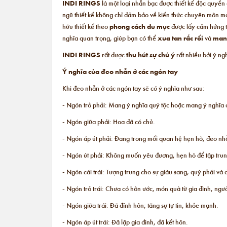
INDI RINGS
là một loại nhẫn bạc được thiết kế độc quyề
ngũ thiết kế không chỉ đảm bảo về kiến thức chuyên môn m
hữu thiết kế theo
phong cách du mục
được lấy cảm hứng t
nghĩa quan trọng, giúp bạn có thể
xua tan rắc rối
và
mang
INDI RINGS
rất được
thu hút sự chú ý
rất nhiều bởi ý n
Ý nghĩa của đeo nhẫn ở các ngón tay
Khi đeo nhẫn ở các ngón tay sẽ có ý nghĩa như sau:
- Ngón trỏ phải: Mang ý nghĩa quý tộc hoặc mang ý nghĩa c
- Ngón giữa phải: Hoa đã có chủ.
- Ngón áp út phải: Đang trong mối quan hệ hẹn hò, đeo nhẫ
- Ngón út phải: Không muốn yêu đương, hẹn hò để tập trung
- Ngón cái trái: Tượng trưng cho sự giàu sang, quý phái v
- Ngón trỏ trái: Chưa có hôn ước, món quà từ gia đình, ngư
- Ngón giữa trái: Đã đính hôn; tăng sự tự tin, khỏe mạnh.
- Ngón áp út trái: Đã lập gia đình, đã kết hôn.