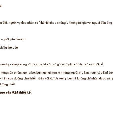
i.
ời, người vợ đeo nhẫn sẽ “thủ tiết theo chồng”, không tái giá với người đàn ông
a người yêu thương.
chỉ là thứ yếu
ewely
- shop trang sức bạc be bé của cô gái nhỏ yêu cái đẹp và sự hoài cổ.
 những sản phẩm tạo ra bởi bàn tay tài hoa từ những người thợ kim hoàn của KaT Je
 trên con đường phát triển. Đến với KaT Jewelry bạn sẽ không chỉ nhận được sản 
lưỡng nhất.
ao cấp 925 thiết kế
: