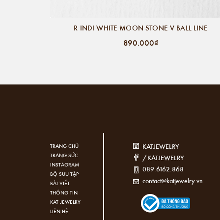
R INDI WHITE MOON STONE V BALL LINE
890.000₫
KATJEWELRY
TRANG CHỦ
TRANG SỨC
/KATJEWELRY
INSTAGRAM
089.6162.868
BỘ SƯU TẬP
contact@katjewelry.vn
BÀI VIẾT
THÔNG TIN
KAT JEWELRY
LIÊN HỆ