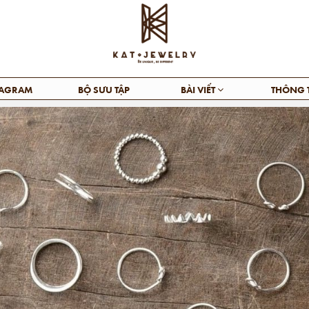
TAGRAM
BỘ SƯU TẬP
BÀI VIẾT
THÔNG 