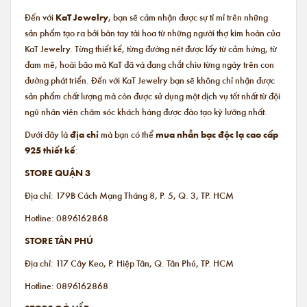
Đến với
KaT Jewelry
, bạn sẽ cảm nhận được sự tỉ mỉ trên những
sản phẩm tạo ra bởi bàn tay tài hoa từ những người thợ kim hoàn của
KaT Jewelry. Từng thiết kế, từng đường nét được lấy từ cảm hứng, từ
đam mê, hoài bão mà KaT đã và đang chắt chiu từng ngày trên con
đường phát triển. Đến với KaT Jewelry bạn sẽ không chỉ nhận được
sản phẩm chất lượng mà còn được sử dụng một dịch vụ tốt nhất từ đội
ngũ nhân viên chăm sóc khách hàng được đào tạo kỹ lưỡng nhất.
Dưới đây là
địa chỉ
mà bạn có thể
mua nhẫn bạc độc lạ cao cấp
925 thiết kế
:
STORE QUẬN 3
Địa chỉ: 179B Cách Mạng Tháng 8, P. 5, Q. 3, TP. HCM
Hotline: 0896162868
STORE TÂN PHÚ
Địa chỉ: 117 Cây Keo, P. Hiệp Tân, Q. Tân Phú, TP. HCM
Hotline: 0896162868