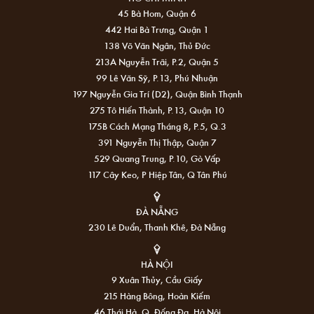
45 Bà Hom, Quận 6
442 Hai Bà Trưng, Quận 1
138 Võ Văn Ngân, Thủ Đức
213A Nguyễn Trãi, P.2, Quận 5
99 Lê Văn Sỹ, P.13, Phú Nhuận
197 Nguyễn Gia Trí (D2), Quận Bình Thạnh
275 Tô Hiến Thành, P.13, Quận 10
175B Cách Mạng Tháng 8, P.5, Q.3
391 Nguyễn Thị Thập, Quận 7
529 Quang Trung, P.10, Gò Vấp
117 Cây Keo, P Hiệp Tân, Q Tân Phú
ĐÀ NẴNG
230 Lê Duẩn, Thanh Khê, Đà Nẵng
HÀ NỘI
9 Xuân Thủy, Cầu Giấy
215 Hàng Bông, Hoàn Kiếm
46 Thái Hà, Q. Đống Đa, Hà Nội