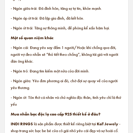
- Ngón giữa trái: Đã đính hôn; tăng sự tự tin, khỏe mạnh.
- Ngón áp út trái: Đã lập gia đình, đã kết hôn.
- Ngón út trái: Tăng sự thông minh, đề phòng kể xấu hãm hại.
Một số quan niệm khác
- Ngón cái: Đang yêu say đắm 1 người/Hoặc khi chồng qua đời,
người vợ đeo nhẫn sẽ “thủ tiết theo chồng”, không tái giá với người
đàn ông khác.
- Ngón trỏ: Đang tìm kiếm một nửa của đời mình.
- Ngón giữa: Yêu đơn phương ai đó, chờ đợi sự quay về của người
yêu thương.
- Ngón út: Tôn thờ cá nhân và chủ nghĩa độc thân, tình yêu chỉ là thứ
yếu
Mua nhẫn bạc độc lạ cao cấp 925 thiết kế ở đâu?
INDI RINGS
là sản phẩm được thiết kế riêng biệt tại
KaT Jewely
-
shop trang sức bạc be bé của cô gái nhỏ yêu cái đẹp và sự hoài cổ.