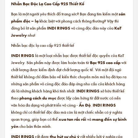
Nhẫn Bạc Độc Lạ Cao Cấp 925 Thiết Kế
Bạn là một người yêu thích đồ trang sức? Bạn đang tìm kiếm một
sản
phẩm độc – lạ
khác biệt với phong cách thông thường? Vậy thì
đừng bỏ lỡ sản phẩm
INDI RINGS
vô cùng độc đáo này của
KaT
Jewelry
nha!
Nhẫn bạc độc lạ cao cấp 925 thiết kế
INDI RINGS
là một loại nhẫn bạc được thiết kế độc quyền của KaT
Jewelry. Sản phẩm này được làm hoàn toàn từ
Bạc 925 cao cấp
với
chất lượng được kiểm định đạt chất lượng quốc tế. Với một đội ngũ
thiết kế không chỉ đảm bảo về kiến thức chuyên môn mà họ đã tạo ra
những sản phẩm vô cùng độc đáo đáp ứng nhu cầu của khách hàng
dù là những khách hàng khó tính nhất.
INDI RINGS
sở hữu thiết kế
theo
phong cách du mục
được lấy cảm hứng từ đất nước có nền
văn hóa đa dạng và phát triển vô cùng -
Ấn Độ
.
INDI RINGS
không chỉ có thiết kế độc đáo mà còn là một chiếc nhẫn có ý nghĩa
quan trọng, giúp bạn có thể
xua tan rắc rối
và
mang đến sự bình
yên
cho bản thân mình.
INDI RINGS
rất được
thu hút sự chú ý
rất nhiều bởi ý nghĩa của