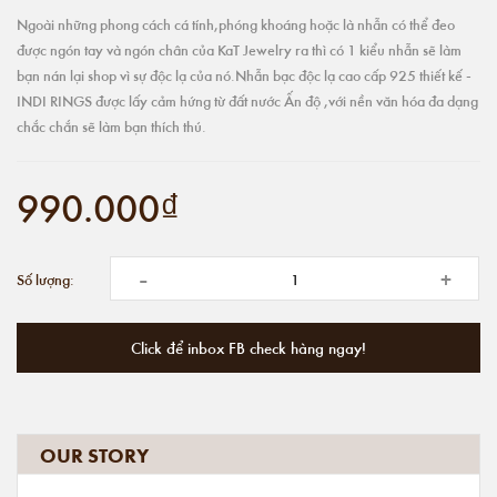
Ngoài những phong cách cá tính,phóng khoáng hoặc là nhẫn có thể đeo
được ngón tay và ngón chân của KaT Jewelry ra thì có 1 kiểu nhẫn sẽ làm
bạn nán lại shop vì sự độc lạ của nó.Nhẫn bạc độc lạ cao cấp 925 thiết kế -
INDI RINGS được lấy cảm hứng từ đất nước Ấn độ ,với nền văn hóa đa dạng
chắc chắn sẽ làm bạn thích thú.
990.000₫
-
+
Số lượng:
Click để inbox FB check hàng ngay!
OUR STORY