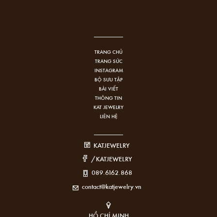
TRANG CHỦ
TRANG SỨC
INSTAGRAM
BỘ SƯU TẬP
BÀI VIẾT
THÔNG TIN
KAT JEWELRY
LIÊN HỆ
KATJEWELRY
/KATJEWELRY
089.6162.868
contact@katjewelry.vn
HỒ CHÍ MINH