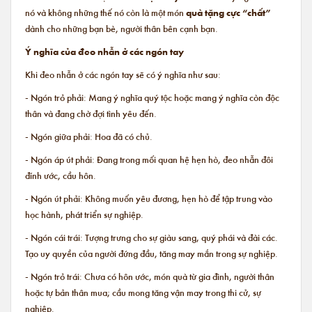
nó và không những thế nó còn là một món
quà tặng cực “chất”
dành cho những bạn bè, người thân bên cạnh bạn.
Ý nghĩa của đeo nhẫn ở các ngón tay
Khi đeo nhẫn ở các ngón tay sẽ có ý nghĩa như sau:
- Ngón trỏ phải: Mang ý nghĩa quý tộc hoặc mang ý nghĩa còn độc
thân và đang chờ đợi tình yêu đến.
- Ngón giữa phải: Hoa đã có chủ.
- Ngón áp út phải: Đang trong mối quan hệ hẹn hò, đeo nhẫn đôi
đính ước, cầu hôn.
- Ngón út phải: Không muốn yêu đương, hẹn hò để tập trung vào
học hành, phát triển sự nghiệp.
- Ngón cái trái: Tượng trưng cho sự giàu sang, quý phái và đài các.
Tạo uy quyền của người đứng đầu, tăng may mắn trong sự nghiệp.
- Ngón trỏ trái: Chưa có hôn ước, món quà từ gia đình, người thân
hoặc tự bản thân mua; cầu mong tăng vận may trong thi cử, sự
nghiệp.