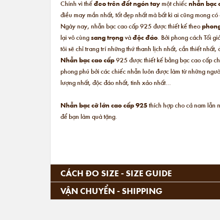
Chính vì thế
đeo trên đốt ngón tay
một chiếc
nhẫn bạc 
điều may mắn nhất, tốt đẹp nhất mà bất kì ai cũng mong có
Ngày nay, nhẫn bạc cao cấp 925 được thiết kế theo
phong
lại vô cùng
sang trọng
và
độc đáo
. Bởi phong cách Tối gi
tôi sẽ chỉ trang trí những thứ thanh lịch nhất, cần thiết nhất
Nhẫn bạc cao cấp
925 được thiết kế bằng bạc cao cấp ch
phong phú bởi các chiếc nhẫn luôn được làm từ những người t
lượng nhất, độc đáo nhất, tinh xảo nhất…
Nhẫn bạc cỡ lớn cao cấp 925
thích hợp cho cả nam lẫn n
để bạn làm quà tặng.
CÁCH ĐO SIZE - SIZE GUIDE
VẬN CHUYỂN - SHIPPING