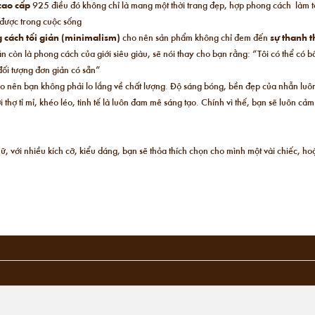
cao cấp
925 điều đó không chỉ là mang một thời trang đẹp, hợp phong cách làm 
 được trong cuộc sống
 cách tối giản (minimalism)
cho nên sản phẩm không chỉ đem đến
sự thanh t
ản còn là phong cách của giới siêu giàu, sẽ nói thay cho bạn rằng: “Tôi có thể có b
, đối tượng đơn giản có sẵn”
o nên bạn không phải lo lắng về chất lượng. Độ sáng bóng, bền đẹp của nhẫn lu
hợ tỉ mỉ, khéo léo, tinh tế là luôn đam mê sáng tạo. Chính vì thế, bạn sẽ luôn cảm
ữ, với nhiều kích cỡ, kiểu dáng, bạn sẽ thỏa thích chọn cho mình một vài chiếc, h