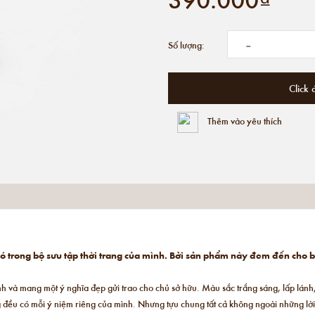
-
Số lượng:
Click 
Thêm vào yêu thích
ó trong bộ sưu tập thời trang của mình. Bởi sản phẩm này đem đến cho b
h và mang một ý nghĩa đẹp gửi trao cho chủ sở hữu. Màu sắc trắng sáng, lấp lánh
áng đều có mỗi ý niệm riêng của mình. Nhưng tựu chung tất cả không ngoài những lờ