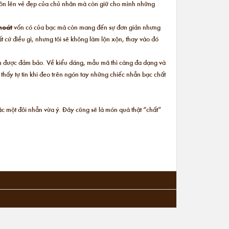
tôn lên vẻ đẹp của chủ nhân mà còn giữ cho mình những
hoát
vốn có của bạc mà còn mang đến sự đơn giản nhưng
ất cứ điều gì, nhưng tôi sẽ không làm lộn xộn, thay vào đó
ôn được đảm bảo. Về kiểu dáng, mẫu mã thì càng đa dạng và
 thấy tự tin khi đeo trên ngón tay những chiếc nhẫn bạc chất
oặc một đôi nhẫn vừa ý. Đây cũng sẽ là món quà thật “chất”