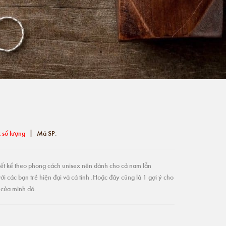
|
 số lượng
Mã SP:
ết kế theo phong cách unisex nên dành cho cả nam lẫn
với các bạn trẻ hiện đại và cá tính .Hoặc đây cũng là 1 gợi ý cho
 của mình đó.