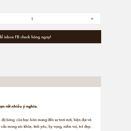
+
để inbox FB check hàng ngay!
ạn rất nhiều ý nghĩa.
, độ bóng của bạc luôn mang đến sự tươi mới, hiện đại và
i cầu mong sức khỏe, tình yêu, hy vọng, niềm vui, trẻ đẹp…