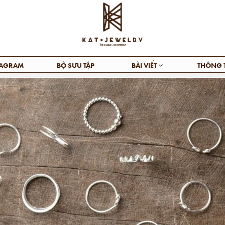
TAGRAM
BỘ SƯU TẬP
BÀI VIẾT
THÔNG 