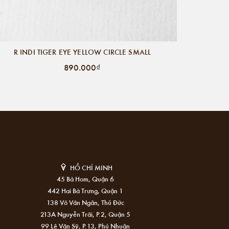
R INDI TIGER EYE YELLOW CIRCLE SMALL
890.000₫
HỒ CHÍ MINH
45 Bà Hom, Quận 6
442 Hai Bà Trưng, Quận 1
138 Võ Văn Ngân, Thủ Đức
213A Nguyễn Trãi, P.2, Quận 5
99 Lê Văn Sỹ, P.13, Phú Nhuận