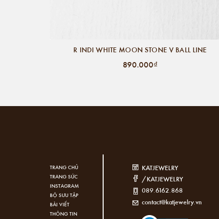
R INDI WHITE MOON STONE V BALL LINE
890.000₫
KATJEWELRY
TRANG CHỦ
TRANG SỨC
/KATJEWELRY
INSTAGRAM
089.6162.868
BỘ SƯU TẬP
contact@katjewelry.vn
BÀI VIẾT
THÔNG TIN