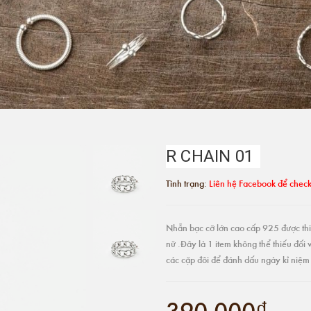
R CHAIN 01
Tình trạng:
Liên hệ Facebook để check
Nhẫn bạc cỡ lớn cao cấp 925 được thi
nữ .Đây là 1 item không thể thiếu đối 
các cặp đôi để đánh dấu ngày kỉ niệm
390.000₫