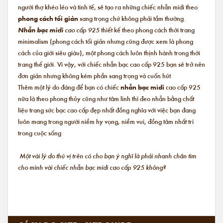
người thợ khéo léo và tinh tế, sẽ tạo ra những chiếc nhẫn midi theo
phong cách tối giản
sang trọng chứ không phải tầm thường.
Nhẫn bạc midi
cao cấp 925
thiết kế theo phong cách thời trang
minimalism (phong cách tối giản nhưng cũng được xem là phong
cách của giới siêu giàu), một phong cách luôn thịnh hành trong thời
trang thế giới. Vì vậy, với chiếc nhẫn bạc cao cấp 925 bạn sẽ trở nên
đơn giản nhưng không kém phần sang trọng và cuốn hút
Thêm một lý do đáng để bạn có chiếc
nhẫn bạc midi
cao cấp 925
nữa là theo phong thủy cũng như tâm linh thì đeo nhẫn bằng chất
liệu trang sức bạc cao cấp đẹp nhất đồng nghĩa với việc bạn đang
luôn mang trong người niềm hy vọng, niềm vui, đồng tâm nhất trí
trong cuộc sống
Một vài lý do thú vị trên có cho bạn ý nghĩ là phải nhanh chân tìm
cho mình vài chiếc nhẫn bạc midi cao cấp 925 không?