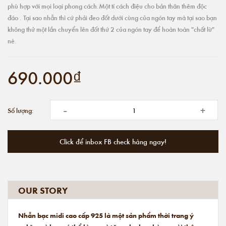
phù hợp với mọi loại phong cách.Một tí cách điệu cho bản thân thêm độc
đáo . Tại sao nhẫn thì cứ phải đeo đốt dưới cùng của ngón tay mà tại sao bạn
không thử một lần chuyển lên đốt thứ 2 của ngón tay để hoàn toàn "chất lừ"
nè.
690.000₫
-
+
Số lượng:
Click để inbox FB check hàng ngay!
OUR STORY
Nhẫn bạc midi cao cấp 925 là một sản phẩm thời trang ý