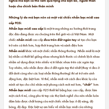
nghĩa mà bạn có thể làm quà tặng cho bạn bè, người thân
hoặc cho chính bản thân mình
Những lý do mà bạn nên có một vài chiếc nhẫn bạc midi cao
cấp 925:
Nhẫn bạc midi cao cấp
là một trong những xu hướng thời trang
độc đáo đang được ưa chuộng trên thế giới và cả Việt Nam. Một
chiếc
nhẫn midi
cao cấp
đeo trên đốt ngón tay
sẽ tạo cho bạn
trở nên cá tính hơn, hợp thời trang hơn và sành điệu hơn
Nhẫn midi
khác với một chiếc nhẫn thông thường.
Nhẫn midi
là một
bộ nhẫn có thiết kế giống nhau nhưng kích thước có chênh lệch nhau
nhằm
sử dụng được trên nhiều vị trí khác nhau trên các ngón tay.
Tuy nhiên, nếu nhẫn được
đeo ở đốt ngón tay thứ nhất
(thay vì đeo ở
đốt dưới cùng như các loại nhẫn thông thường)
thì sẽ trở nên sinh
động hơn, đặc biệt hơn.
Vì thế, nhẫn midi với cách đeo khác lạ của
mình sẽ tạo cho chủ nhân một phong cách mới mẻ hơn,
“chất”
hơn.
Nhẫn bạc midi
cao cấp 925
thiết kế bằng bạc cao cấp, được làm
một cách tỉ mỉ, công phu từ tay các thợ lành nghề cho nên nhẫn luôn
đảm bảo được chất lượng của một chiếc nhẫn bạc ở độ sáng, độ
bóng, độ đẹp. Đặc biệt sự am hiểu về nhẫn bạc midi của những