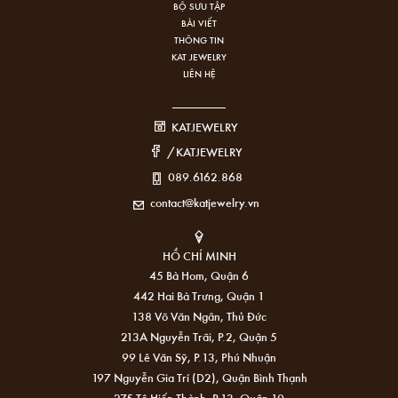
BỘ SƯU TẬP
BÀI VIẾT
THÔNG TIN
KAT JEWELRY
LIÊN HỆ
KATJEWELRY
/KATJEWELRY
089.6162.868
contact@katjewelry.vn
HỒ CHÍ MINH
45 Bà Hom, Quận 6
442 Hai Bà Trưng, Quận 1
138 Võ Văn Ngân, Thủ Đức
213A Nguyễn Trãi, P.2, Quận 5
99 Lê Văn Sỹ, P.13, Phú Nhuận
197 Nguyễn Gia Trí (D2), Quận Bình Thạnh
275 Tô Hiến Thành, P.13, Quận 10