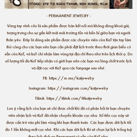
- PERMANENT JEWELRY -
Vòng tay vĩnh cửu là sản phẩm được hàn kết nối mà không dùng khoá gài,
tượng trưng cho sự gắn kết mãi mãi trường tồn và bền bỉ giữa bạn và người
thân yêu. Đây là dòng sản phẩm được các chuyên viên của KaT tận tay làm
thủ công cho các bạn nên bạn cần phải đặt lịch trước theo thời gian biểu có
sẵn của KaT, và kaT chỉ nhận làm vòng tại địa chỉ theo như trên lịch thôi ạ. Do
số lượng tối đa KaT tiếp nhận có giới hạn nên các bạn vui lòng chốt trước lịch
và đặt cọc với KaT qua các fanpage sau nhé:
FB:
https://m.me/katjewelry
Instagram:
https://instagram.com/katjewelry
Tiktok:
https://tiktok.com/@katjewelry
Lưu ý rằng lịch của bạn sẽ chỉ được chốt khi đã có phản hồi từ bạn chuyên
viên nhận lịch và KaT đã nhận chuyển khoản cọc nha. Số tiền cọc này sẽ
được cấn trừ vào phí làm vòng khi bạn thanh toán. Các bạn được dời lịch tối
đa 1 lần không mất cọc nhé. Khi các bạn dời lịch thì sẽ chọn lại lịch trống tuỳ
theo lịch dịch vụ Permanent có sẵn của KaT nha.