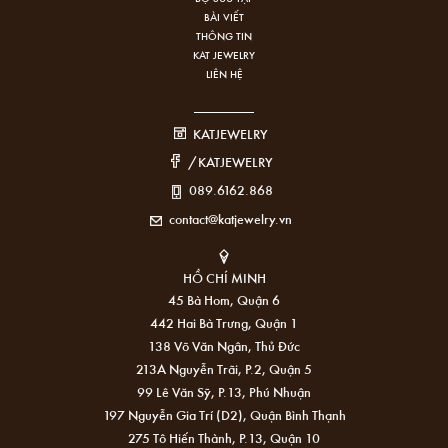
BÀI VIẾT
THÔNG TIN
KAT JEWELRY
LIÊN HỆ
KATJEWELRY
/KATJEWELRY
089.6162.868
contact@katjewelry.vn
HỒ CHÍ MINH
45 Bà Hom, Quận 6
442 Hai Bà Trưng, Quận 1
138 Võ Văn Ngân, Thủ Đức
213A Nguyễn Trãi, P.2, Quận 5
99 Lê Văn Sỹ, P.13, Phú Nhuận
197 Nguyễn Gia Trí (D2), Quận Bình Thạnh
275 Tô Hiến Thành, P.13, Quận 10