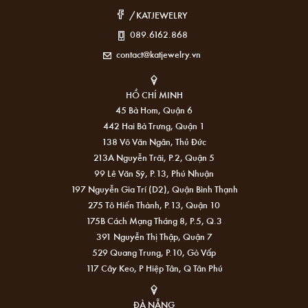
/KATJEWELRY
089.6162.868
contact@katjewelry.vn
HỒ CHÍ MINH
45 Bà Hom, Quận 6
442 Hai Bà Trưng, Quận 1
138 Võ Văn Ngân, Thủ Đức
213A Nguyễn Trãi, P.2, Quận 5
99 Lê Văn Sỹ, P.13, Phú Nhuận
197 Nguyễn Gia Trí (D2), Quận Bình Thạnh
275 Tô Hiến Thành, P.13, Quận 10
175B Cách Mạng Tháng 8, P.5, Q.3
391 Nguyễn Thị Thập, Quận 7
529 Quang Trung, P.10, Gò Vấp
117 Cây Keo, P Hiệp Tân, Q Tân Phú
ĐÀ NẴNG