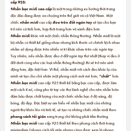
cấp 925:
Nhẫn bạc midi cao cấp
là một trong những xu hướng thời trang
độc đáo đang được ưa chuộng trên thế giới và cả Việt Nam. Một
chiếc
nhẫn midi
cao cấp
đeo trên đốt ngón tay
sẽ tạo cho bạn
trở nên cá tính hơn, hợp thời trang hơn và sành điệu hơn
Nhẫn midi
khác với một chiếc nhẫn thông thường.
Nhẫn midi
là một
bộ nhẫn có thiết kế giống nhau nhưng kích thước có chênh lệch nhau
nhằm
sử dụng được trên nhiều vị trí khác nhau trên các ngón tay.
Tuy nhiên, nếu nhẫn được
đeo ở đốt ngón tay thứ nhất
(thay vì đeo ở
đốt dưới cùng như các loại nhẫn thông thường)
thì sẽ trở nên sinh
động hơn, đặc biệt hơn.
Vì thế, nhẫn midi với cách đeo khác lạ của
mình sẽ tạo cho chủ nhân một phong cách mới mẻ hơn,
“chất”
hơn.
Nhẫn bạc midi
cao cấp 925
thiết kế bằng bạc cao cấp, được làm
một cách tỉ mỉ, công phu từ tay các thợ lành nghề cho nên nhẫn luôn
đảm bảo được chất lượng của một chiếc nhẫn bạc ở độ sáng, độ
bóng, độ đẹp. Đặc biệt sự am hiểu về nhẫn bạc midi của những
người thợ khéo léo và tinh tế, sẽ tạo ra những chiếc nhẫn midi theo
phong cách tối giản
sang trọng chứ không phải tầm thường.
Nhẫn bạc midi
cao cấp 925
thiết kế theo phong cách thời trang
minimalism (phong cách tối giản nhưng cũng được xem là phong