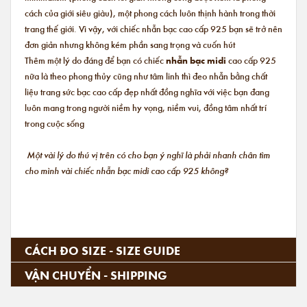
cách của giới siêu giàu), một phong cách luôn thịnh hành trong thời
trang thế giới. Vì vậy, với chiếc nhẫn bạc cao cấp 925 bạn sẽ trở nên
đơn giản nhưng không kém phần sang trọng và cuốn hút
Thêm một lý do đáng để bạn có chiếc
nhẫn bạc midi
cao cấp 925
nữa là theo phong thủy cũng như tâm linh thì đeo nhẫn bằng chất
liệu trang sức bạc cao cấp đẹp nhất đồng nghĩa với việc bạn đang
luôn mang trong người niềm hy vọng, niềm vui, đồng tâm nhất trí
trong cuộc sống
Một vài lý do thú vị trên có cho bạn ý nghĩ là phải nhanh chân tìm
cho mình vài chiếc nhẫn bạc midi cao cấp 925 không?
CÁCH ĐO SIZE - SIZE GUIDE
VẬN CHUYỂN - SHIPPING