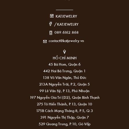
KATJEWELRY
/KATJEWELRY
089.6162.868
contact@katjewelry.vn
HỒ CHÍ MINH
45 Bà Hom, Quận 6
442 Hai Bà Trưng, Quận 1
138 Võ Văn Ngân, Thủ Đức
213A Nguyễn Trãi, P.2, Quận 5
99 Lê Văn Sỹ, P.13, Phú Nhuận
197 Nguyễn Gia Trí (D2), Quận Bình Thạnh
275 Tô Hiến Thành, P.13, Quận 10
175B Cách Mạng Tháng 8, P.5, Q.3
391 Nguyễn Thị Thập, Quận 7
529 Quang Trung, P.10, Gò Vấp