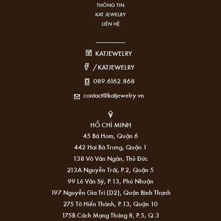
THÔNG TIN
KAT JEWELRY
LIÊN HỆ
KATJEWELRY
/KATJEWELRY
089.6162.868
contact@katjewelry.vn
HỒ CHÍ MINH
45 Bà Hom, Quận 6
442 Hai Bà Trưng, Quận 1
138 Võ Văn Ngân, Thủ Đức
213A Nguyễn Trãi, P.2, Quận 5
99 Lê Văn Sỹ, P.13, Phú Nhuận
197 Nguyễn Gia Trí (D2), Quận Bình Thạnh
275 Tô Hiến Thành, P.13, Quận 10
175B Cách Mạng Tháng 8, P.5, Q.3