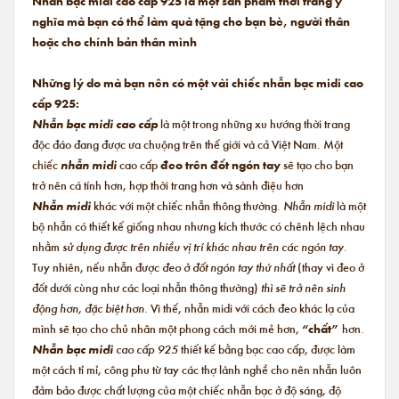
Nhẫn bạc midi cao cấp 925 là một sản phẩm thời trang ý
nghĩa mà bạn có thể làm quà tặng cho bạn bè, người thân
hoặc cho chính bản thân mình
Những lý do mà bạn nên có một vài chiếc nhẫn bạc midi cao
cấp 925:
Nhẫn bạc midi cao cấp
là một trong những xu hướng thời trang
độc đáo đang được ưa chuộng trên thế giới và cả Việt Nam. Một
chiếc
nhẫn midi
cao cấp
đeo trên đốt ngón tay
sẽ tạo cho bạn
trở nên cá tính hơn, hợp thời trang hơn và sành điệu hơn
Nhẫn midi
khác với một chiếc nhẫn thông thường.
Nhẫn midi
là một
bộ nhẫn có thiết kế giống nhau nhưng kích thước có chênh lệch nhau
nhằm
sử dụng được trên nhiều vị trí khác nhau trên các ngón tay.
Tuy nhiên, nếu nhẫn được
đeo ở đốt ngón tay thứ nhất
(thay vì đeo ở
đốt dưới cùng như các loại nhẫn thông thường)
thì sẽ trở nên sinh
động hơn, đặc biệt hơn.
Vì thế, nhẫn midi với cách đeo khác lạ của
mình sẽ tạo cho chủ nhân một phong cách mới mẻ hơn,
“chất”
hơn.
Nhẫn bạc midi
cao cấp 925
thiết kế bằng bạc cao cấp, được làm
một cách tỉ mỉ, công phu từ tay các thợ lành nghề cho nên nhẫn luôn
đảm bảo được chất lượng của một chiếc nhẫn bạc ở độ sáng, độ