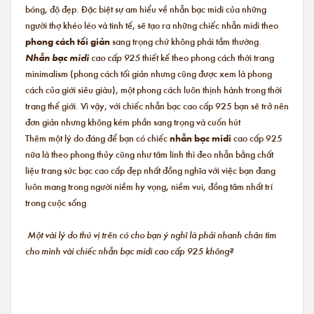
bóng, độ đẹp. Đặc biệt sự am hiểu về nhẫn bạc midi của những
người thợ khéo léo và tinh tế, sẽ tạo ra những chiếc nhẫn midi theo
phong cách tối giản
sang trọng chứ không phải tầm thường.
Nhẫn bạc midi
cao cấp 925
thiết kế theo phong cách thời trang
minimalism (phong cách tối giản nhưng cũng được xem là phong
cách của giới siêu giàu), một phong cách luôn thịnh hành trong thời
trang thế giới. Vì vậy, với chiếc nhẫn bạc cao cấp 925 bạn sẽ trở nên
đơn giản nhưng không kém phần sang trọng và cuốn hút
Thêm một lý do đáng để bạn có chiếc
nhẫn bạc midi
cao cấp 925
nữa là theo phong thủy cũng như tâm linh thì đeo nhẫn bằng chất
liệu trang sức bạc cao cấp đẹp nhất đồng nghĩa với việc bạn đang
luôn mang trong người niềm hy vọng, niềm vui, đồng tâm nhất trí
trong cuộc sống
Một vài lý do thú vị trên có cho bạn ý nghĩ là phải nhanh chân tìm
cho mình vài chiếc nhẫn bạc midi cao cấp 925 không?