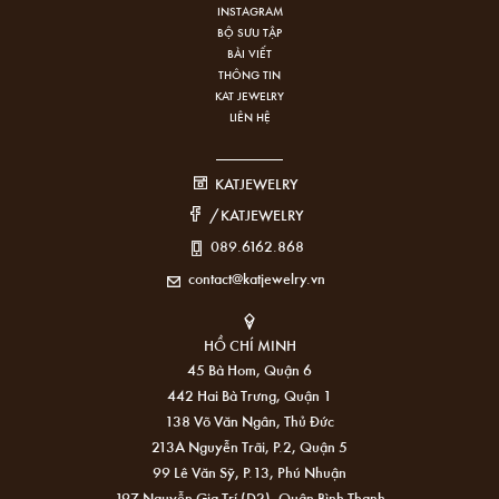
INSTAGRAM
BỘ SƯU TẬP
BÀI VIẾT
THÔNG TIN
KAT JEWELRY
LIÊN HỆ
KATJEWELRY
/KATJEWELRY
089.6162.868
contact@katjewelry.vn
HỒ CHÍ MINH
45 Bà Hom, Quận 6
442 Hai Bà Trưng, Quận 1
138 Võ Văn Ngân, Thủ Đức
213A Nguyễn Trãi, P.2, Quận 5
99 Lê Văn Sỹ, P.13, Phú Nhuận
197 Nguyễn Gia Trí (D2), Quận Bình Thạnh