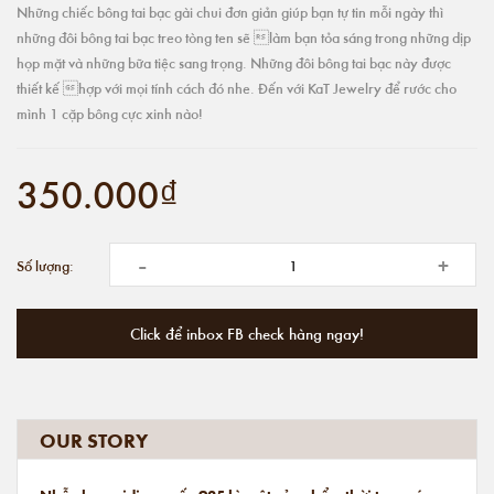
Những chiếc bông tai bạc gài chui đơn giản giúp bạn tự tin mỗi ngày thì
những đôi bông tai bạc treo tòng ten sẽ làm bạn tỏa sáng trong những dịp
họp mặt và những bữa tiệc sang trọng. Những đôi bông tai bạc này được
thiết kế hợp với mọi tính cách đó nhe. Đến với KaT Jewelry để rước cho
mình 1 cặp bông cực xinh nào!
350.000₫
-
+
Số lượng:
Click để inbox FB check hàng ngay!
OUR STORY