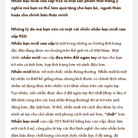
Nhẫn bạc midi cao cấp 925 là một sản phẩm thời trang ý
nghĩa mà bạn có thể làm quà tặng cho bạn bè, người thân
hoặc cho chính bản thân mình
Những lý do mà bạn nên có một vài chiếc nhẫn bạc midi cao
cấp 925:
Nhẫn bạc midi cao cấp
là một trong những xu hướng thời trang
độc đáo đang được ưa chuộng trên thế giới và cả Việt Nam. Một
chiếc
nhẫn midi
cao cấp
đeo trên đốt ngón tay
sẽ tạo cho bạn
trở nên cá tính hơn, hợp thời trang hơn và sành điệu hơn
Nhẫn midi
khác với một chiếc nhẫn thông thường.
Nhẫn midi
là một
bộ nhẫn có thiết kế giống nhau nhưng kích thước có chênh lệch nhau
nhằm
sử dụng được trên nhiều vị trí khác nhau trên các ngón tay.
Tuy nhiên, nếu nhẫn được
đeo ở đốt ngón tay thứ nhất
(thay vì đeo ở
đốt dưới cùng như các loại nhẫn thông thường)
thì sẽ trở nên sinh
động hơn, đặc biệt hơn.
Vì thế, nhẫn midi với cách đeo khác lạ của
mình sẽ tạo cho chủ nhân một phong cách mới mẻ hơn,
“chất”
hơn.
Nhẫn bạc midi
cao cấp 925
thiết kế bằng bạc cao cấp, được làm
một cách tỉ mỉ, công phu từ tay các thợ lành nghề cho nên nhẫn luôn
đảm bảo được chất lượng của một chiếc nhẫn bạc ở độ sáng, độ