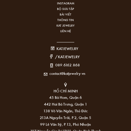
INSTAGRAM
BỘ SƯU TẬP
BÀI VIẾT
THÔNG TIN
KAT JEWELRY
LIÊN HỆ
KATJEWELRY
/KATJEWELRY
089.6162.868
contact@katjewelry.vn
HỒ CHÍ MINH
45 Bà Hom, Quận 6
442 Hai Bà Trưng, Quận 1
138 Võ Văn Ngân, Thủ Đức
213A Nguyễn Trãi, P.2, Quận 5
99 Lê Văn Sỹ, P.13, Phú Nhuận
197 Nguyễn Gia Trí (D2), Quận Bình Thạnh