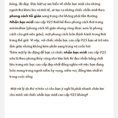
bóng, độ đẹp. Đặc biệt sự am hiểu về nhẫn bạc midi của những
người thợ khéo léo và tinh tế, sẽ tạo ra những chiếc nhẫn midi theo
phong cách tối giản
sang trọng chứ không phải tầm thường.
Nhẫn bạc midi
cao cấp 925
thiết kế theo phong cách thời trang
minimalism (phong cách tối giản nhưng cũng được xem là phong
cách của giới siêu giàu), một phong cách luôn thịnh hành trong thời
trang thế giới. Vì vậy, với chiếc nhẫn bạc cao cấp 925 bạn sẽ trở nên
đơn giản nhưng không kém phần sang trọng và cuốn hút
Thêm một lý do đáng để bạn có chiếc
nhẫn bạc midi
cao cấp 925
nữa là theo phong thủy cũng như tâm linh thì đeo nhẫn bằng chất
liệu trang sức bạc cao cấp đẹp nhất đồng nghĩa với việc bạn đang
luôn mang trong người niềm hy vọng, niềm vui, đồng tâm nhất trí
trong cuộc sống
Một vài lý do thú vị trên có cho bạn ý nghĩ là phải nhanh chân tìm
cho mình vài chiếc nhẫn bạc midi cao cấp 925 không?