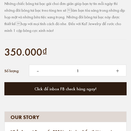
Những chiếc bông tai bạc gài chui đơn giản giúp bạn tự tin mỗi ngày thì
những đôi bông tai bạc treo tòng ten sẽ làm bạn tỏa sáng trong những dịp
họp mặt và những bữa tiệc sang trọng. Những đôi bông tai bạc này được
thiết kế hợp với mọi tính cách đó nhe. Đến với KaT Jewelry để rước cho
mình 1 cặp bông cực xinh nào!
350.000₫
-
+
Số lượng:
Click để inbox FB check hàng ngay!
OUR STORY