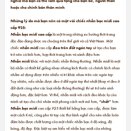
nghĩa mà bạn có thể làm quà tặng cho bạn bè, người thân
hoặc cho chính bản thân mình
Những lý do mà bạn nên có một vài chiếc nhẫn bạc midi cao
cấp 925:
Nhẫn bạc midi cao cấp
là một trong những xu hướng thời trang
độc đáo đang được ưa chuộng trên thế giới và cả Việt Nam. Một
chiếc
nhẫn midi
cao cấp
đeo trên đốt ngón tay
sẽ tạo cho bạn
trở nên cá tính hơn, hợp thời trang hơn và sành điệu hơn
Nhẫn midi
khác với một chiếc nhẫn thông thường.
Nhẫn midi
là một
bộ nhẫn có thiết kế giống nhau nhưng kích thước có chênh lệch nhau
nhằm
sử dụng được trên nhiều vị trí khác nhau trên các ngón tay.
Tuy nhiên, nếu nhẫn được
đeo ở đốt ngón tay thứ nhất
(thay vì đeo ở
đốt dưới cùng như các loại nhẫn thông thường)
thì sẽ trở nên sinh
động hơn, đặc biệt hơn.
Vì thế, nhẫn midi với cách đeo khác lạ của
mình sẽ tạo cho chủ nhân một phong cách mới mẻ hơn,
“chất”
hơn.
Nhẫn bạc midi
cao cấp 925
thiết kế bằng bạc cao cấp, được làm
một cách tỉ mỉ, công phu từ tay các thợ lành nghề cho nên nhẫn luôn
đảm bảo được chất lượng của một chiếc nhẫn bạc ở độ sáng, độ
bóng, độ đẹp. Đặc biệt sự am hiểu về nhẫn bạc midi của những