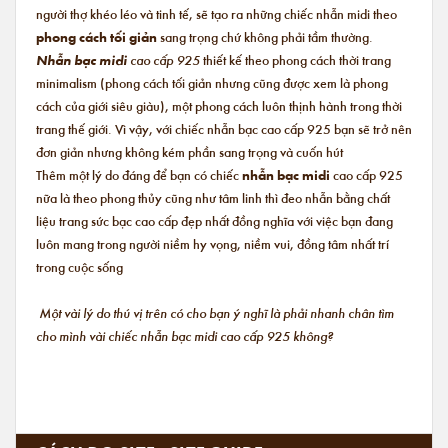
người thợ khéo léo và tinh tế, sẽ tạo ra những chiếc nhẫn midi theo
phong cách tối giản
sang trọng chứ không phải tầm thường.
Nhẫn bạc midi
cao cấp 925
thiết kế theo phong cách thời trang
minimalism (phong cách tối giản nhưng cũng được xem là phong
cách của giới siêu giàu), một phong cách luôn thịnh hành trong thời
trang thế giới. Vì vậy, với chiếc nhẫn bạc cao cấp 925 bạn sẽ trở nên
đơn giản nhưng không kém phần sang trọng và cuốn hút
Thêm một lý do đáng để bạn có chiếc
nhẫn bạc midi
cao cấp 925
nữa là theo phong thủy cũng như tâm linh thì đeo nhẫn bằng chất
liệu trang sức bạc cao cấp đẹp nhất đồng nghĩa với việc bạn đang
luôn mang trong người niềm hy vọng, niềm vui, đồng tâm nhất trí
trong cuộc sống
Một vài lý do thú vị trên có cho bạn ý nghĩ là phải nhanh chân tìm
cho mình vài chiếc nhẫn bạc midi cao cấp 925 không?