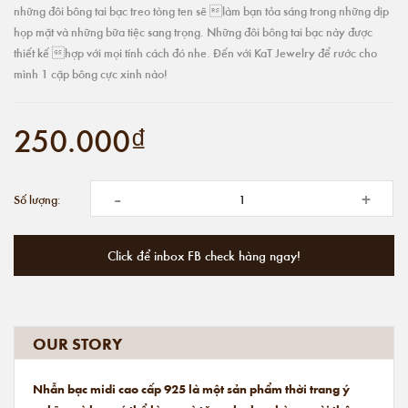
những đôi bông tai bạc treo tòng ten sẽ làm bạn tỏa sáng trong những dịp
họp mặt và những bữa tiệc sang trọng. Những đôi bông tai bạc này được
thiết kế hợp với mọi tính cách đó nhe. Đến với KaT Jewelry để rước cho
mình 1 cặp bông cực xinh nào!
250.000₫
-
+
Số lượng:
Click để inbox FB check hàng ngay!
OUR STORY
Nhẫn bạc midi cao cấp 925 là một sản phẩm thời trang ý