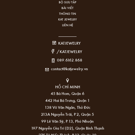
BỘ SƯU TẬP
BÀI VIẾT
THÔNG TIN
KAT JEWELRY
LIÊN HỆ
KATJEWELRY
/KATJEWELRY
089.6162.868
contact@katjewelry.vn
HỒ CHÍ MINH
45 Bà Hom, Quận 6
442 Hai Bà Trưng, Quận 1
138 Võ Văn Ngân, Thủ Đức
213A Nguyễn Trãi, P.2, Quận 5
99 Lê Văn Sỹ, P.13, Phú Nhuận
197 Nguyễn Gia Trí (D2), Quận Bình Thạnh
275 Tô Hiến Thành, P.13, Quận 10