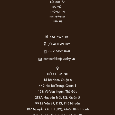
BỘ SƯU TẬP
BÀI VIẾT
THÔNG TIN
KAT JEWELRY
LIÊN HỆ
KATJEWELRY
/KATJEWELRY
089.6162.868
contact@katjewelry.vn
HỒ CHÍ MINH
45 Bà Hom, Quận 6
442 Hai Bà Trưng, Quận 1
138 Võ Văn Ngân, Thủ Đức
213A Nguyễn Trãi, P.2, Quận 5
99 Lê Văn Sỹ, P.13, Phú Nhuận
197 Nguyễn Gia Trí (D2), Quận Bình Thạnh
275 Tô Hiến Thành, P.13, Quận 10