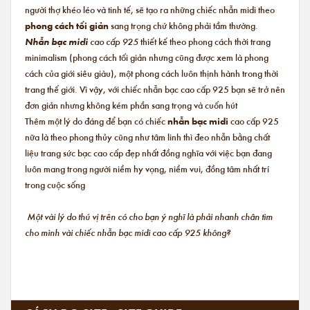
người thợ khéo léo và tinh tế, sẽ tạo ra những chiếc nhẫn midi theo
phong cách tối giản
sang trọng chứ không phải tầm thường.
Nhẫn bạc midi
cao cấp 925
thiết kế theo phong cách thời trang
minimalism (phong cách tối giản nhưng cũng được xem là phong
cách của giới siêu giàu), một phong cách luôn thịnh hành trong thời
trang thế giới. Vì vậy, với chiếc nhẫn bạc cao cấp 925 bạn sẽ trở nên
đơn giản nhưng không kém phần sang trọng và cuốn hút
Thêm một lý do đáng để bạn có chiếc
nhẫn bạc midi
cao cấp 925
nữa là theo phong thủy cũng như tâm linh thì đeo nhẫn bằng chất
liệu trang sức bạc cao cấp đẹp nhất đồng nghĩa với việc bạn đang
luôn mang trong người niềm hy vọng, niềm vui, đồng tâm nhất trí
trong cuộc sống
Một vài lý do thú vị trên có cho bạn ý nghĩ là phải nhanh chân tìm
cho mình vài chiếc nhẫn bạc midi cao cấp 925 không?