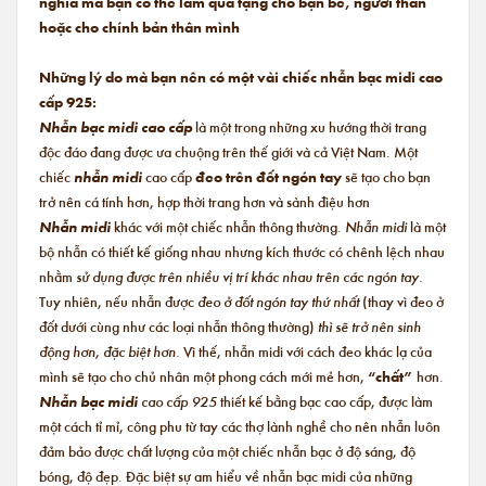
nghĩa mà bạn có thể làm quà tặng cho bạn bè, người thân
hoặc cho chính bản thân mình
Những lý do mà bạn nên có một vài chiếc nhẫn bạc midi cao
cấp 925:
Nhẫn bạc midi cao cấp
là một trong những xu hướng thời trang
độc đáo đang được ưa chuộng trên thế giới và cả Việt Nam. Một
chiếc
nhẫn midi
cao cấp
đeo trên đốt ngón tay
sẽ tạo cho bạn
trở nên cá tính hơn, hợp thời trang hơn và sành điệu hơn
Nhẫn midi
khác với một chiếc nhẫn thông thường.
Nhẫn midi
là một
bộ nhẫn có thiết kế giống nhau nhưng kích thước có chênh lệch nhau
nhằm
sử dụng được trên nhiều vị trí khác nhau trên các ngón tay.
Tuy nhiên, nếu nhẫn được
đeo ở đốt ngón tay thứ nhất
(thay vì đeo ở
đốt dưới cùng như các loại nhẫn thông thường)
thì sẽ trở nên sinh
động hơn, đặc biệt hơn.
Vì thế, nhẫn midi với cách đeo khác lạ của
mình sẽ tạo cho chủ nhân một phong cách mới mẻ hơn,
“chất”
hơn.
Nhẫn bạc midi
cao cấp 925
thiết kế bằng bạc cao cấp, được làm
một cách tỉ mỉ, công phu từ tay các thợ lành nghề cho nên nhẫn luôn
đảm bảo được chất lượng của một chiếc nhẫn bạc ở độ sáng, độ
bóng, độ đẹp. Đặc biệt sự am hiểu về nhẫn bạc midi của những