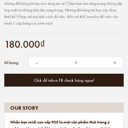
những đôi bông tai bạc treo tòng ten sẽ làm bạn tỏa sáng trong những dịp
họp mặt và những bữa tiệc sang trọng. Những đôi bông tai bạc này được
thiết kế hợp với mọi tính cách đó nhe. Đến với KaT Jewelry để rước cho
mình 1 cặp bông cực xinh nào!
180.000₫
-
+
Số lượng:
Click để inbox FB check hàng ngay!
OUR STORY
Nhẫn bạc midi cao cấp 925 là một sản phẩm thời trang ý