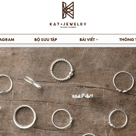
TAGRAM
BỘ SƯU TẬP
BÀI VIẾT
THÔNG 