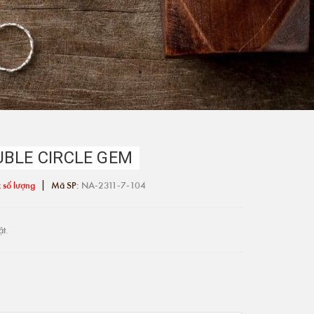
UBLE CIRCLE GEM
|
 số lượng
Mã SP:
NA-2311-7-104
ật.