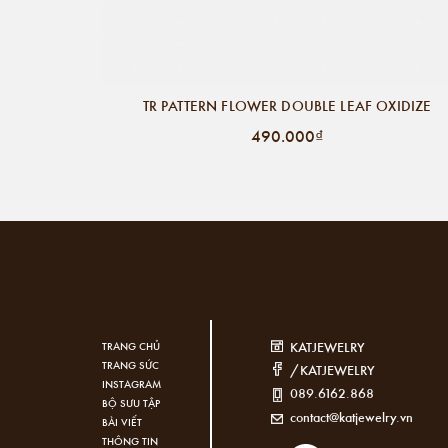
TR PATTERN FLOWER DOUBLE LEAF OXIDIZE
490.000₫
KATJEWELRY
TRANG CHỦ
TRANG SỨC
/KATJEWELRY
INSTAGRAM
089.6162.868
BỘ SƯU TẬP
contact@katjewelry.vn
BÀI VIẾT
THÔNG TIN