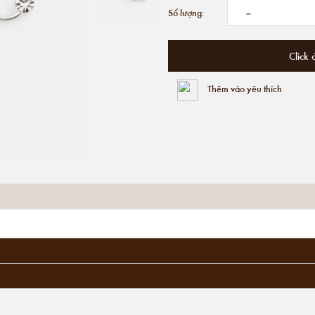
-
Số lượng:
Click 
Thêm vào yêu thích