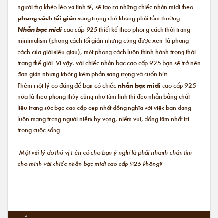
người thợ khéo léo và tinh tế, sẽ tạo ra những chiếc nhẫn midi theo
phong cách tối giản
sang trọng chứ không phải tầm thường.
Nhẫn bạc midi
cao cấp 925
thiết kế theo phong cách thời trang
minimalism (phong cách tối giản nhưng cũng được xem là phong
cách của giới siêu giàu), một phong cách luôn thịnh hành trong thời
trang thế giới. Vì vậy, với chiếc nhẫn bạc cao cấp 925 bạn sẽ trở nên
đơn giản nhưng không kém phần sang trọng và cuốn hút
Thêm một lý do đáng để bạn có chiếc
nhẫn bạc midi
cao cấp 925
nữa là theo phong thủy cũng như tâm linh thì đeo nhẫn bằng chất
liệu trang sức bạc cao cấp đẹp nhất đồng nghĩa với việc bạn đang
luôn mang trong người niềm hy vọng, niềm vui, đồng tâm nhất trí
trong cuộc sống
Một vài lý do thú vị trên có cho bạn ý nghĩ là phải nhanh chân tìm
cho mình vài chiếc nhẫn bạc midi cao cấp 925 không?