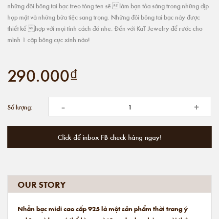
những đôi bông tai bạc treo tòng ten sẽ làm bạn tỏa sáng trong những dịp
họp mặt và những bữa tiệc sang trọng. Những đôi bông tai bạc này được
thiết kế hợp với mọi tính cách đó nhe. Đến với KaT Jewelry để rước cho
mình 1 cặp bông cực xinh nào!
290.000₫
-
+
Số lượng:
Click để inbox FB check hàng ngay!
OUR STORY
Nhẫn bạc midi cao cấp 925 là một sản phẩm thời trang ý