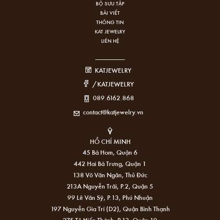
BỘ SƯU TẬP
BÀI VIẾT
THÔNG TIN
KAT JEWELRY
LIÊN HỆ
KATJEWELRY
/KATJEWELRY
089.6162.868
contact@katjewelry.vn
HỒ CHÍ MINH
45 Bà Hom, Quận 6
442 Hai Bà Trưng, Quận 1
138 Võ Văn Ngân, Thủ Đức
213A Nguyễn Trãi, P.2, Quận 5
99 Lê Văn Sỹ, P.13, Phú Nhuận
197 Nguyễn Gia Trí (D2), Quận Bình Thạnh
275 Tô Hiến Thành, P.13, Quận 10