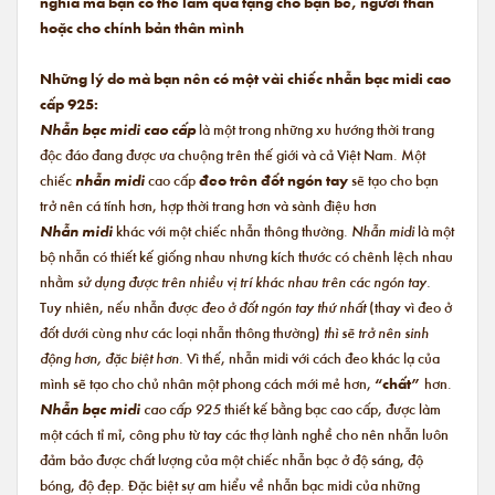
nghĩa mà bạn có thể làm quà tặng cho bạn bè, người thân
hoặc cho chính bản thân mình
Những lý do mà bạn nên có một vài chiếc nhẫn bạc midi cao
cấp 925:
Nhẫn bạc midi cao cấp
là một trong những xu hướng thời trang
độc đáo đang được ưa chuộng trên thế giới và cả Việt Nam. Một
chiếc
nhẫn midi
cao cấp
đeo trên đốt ngón tay
sẽ tạo cho bạn
trở nên cá tính hơn, hợp thời trang hơn và sành điệu hơn
Nhẫn midi
khác với một chiếc nhẫn thông thường.
Nhẫn midi
là một
bộ nhẫn có thiết kế giống nhau nhưng kích thước có chênh lệch nhau
nhằm
sử dụng được trên nhiều vị trí khác nhau trên các ngón tay.
Tuy nhiên, nếu nhẫn được
đeo ở đốt ngón tay thứ nhất
(thay vì đeo ở
đốt dưới cùng như các loại nhẫn thông thường)
thì sẽ trở nên sinh
động hơn, đặc biệt hơn.
Vì thế, nhẫn midi với cách đeo khác lạ của
mình sẽ tạo cho chủ nhân một phong cách mới mẻ hơn,
“chất”
hơn.
Nhẫn bạc midi
cao cấp 925
thiết kế bằng bạc cao cấp, được làm
một cách tỉ mỉ, công phu từ tay các thợ lành nghề cho nên nhẫn luôn
đảm bảo được chất lượng của một chiếc nhẫn bạc ở độ sáng, độ
bóng, độ đẹp. Đặc biệt sự am hiểu về nhẫn bạc midi của những