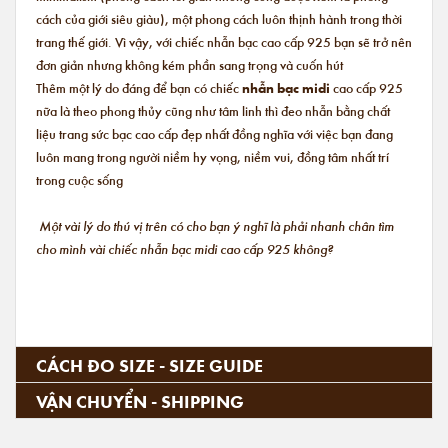
cách của giới siêu giàu), một phong cách luôn thịnh hành trong thời
trang thế giới. Vì vậy, với chiếc nhẫn bạc cao cấp 925 bạn sẽ trở nên
đơn giản nhưng không kém phần sang trọng và cuốn hút
Thêm một lý do đáng để bạn có chiếc
nhẫn bạc midi
cao cấp 925
nữa là theo phong thủy cũng như tâm linh thì đeo nhẫn bằng chất
liệu trang sức bạc cao cấp đẹp nhất đồng nghĩa với việc bạn đang
luôn mang trong người niềm hy vọng, niềm vui, đồng tâm nhất trí
trong cuộc sống
Một vài lý do thú vị trên có cho bạn ý nghĩ là phải nhanh chân tìm
cho mình vài chiếc nhẫn bạc midi cao cấp 925 không?
CÁCH ĐO SIZE - SIZE GUIDE
VẬN CHUYỂN - SHIPPING