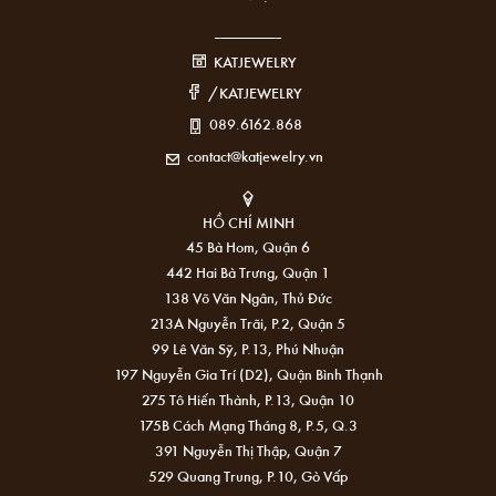
KATJEWELRY
/KATJEWELRY
089.6162.868
contact@katjewelry.vn
HỒ CHÍ MINH
45 Bà Hom, Quận 6
442 Hai Bà Trưng, Quận 1
138 Võ Văn Ngân, Thủ Đức
213A Nguyễn Trãi, P.2, Quận 5
99 Lê Văn Sỹ, P.13, Phú Nhuận
197 Nguyễn Gia Trí (D2), Quận Bình Thạnh
275 Tô Hiến Thành, P.13, Quận 10
175B Cách Mạng Tháng 8, P.5, Q.3
391 Nguyễn Thị Thập, Quận 7
529 Quang Trung, P.10, Gò Vấp