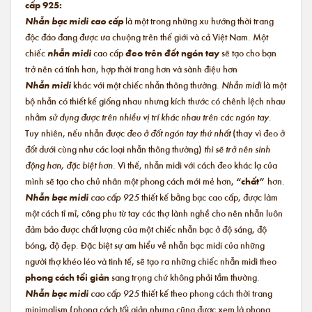
cấp 925:
Nhẫn bạc midi cao cấp
là một trong những xu hướng thời trang
độc đáo đang được ưa chuộng trên thế giới và cả Việt Nam. Một
chiếc
nhẫn midi
cao cấp
đeo trên đốt ngón tay
sẽ tạo cho bạn
trở nên cá tính hơn, hợp thời trang hơn và sành điệu hơn
Nhẫn midi
khác với một chiếc nhẫn thông thường.
Nhẫn midi
là một
bộ nhẫn có thiết kế giống nhau nhưng kích thước có chênh lệch nhau
nhằm
sử dụng được trên nhiều vị trí khác nhau trên các ngón tay.
Tuy nhiên, nếu nhẫn được
đeo ở đốt ngón tay thứ nhất
(thay vì đeo ở
đốt dưới cùng như các loại nhẫn thông thường)
thì sẽ trở nên sinh
động hơn, đặc biệt hơn.
Vì thế, nhẫn midi với cách đeo khác lạ của
mình sẽ tạo cho chủ nhân một phong cách mới mẻ hơn,
“chất”
hơn.
Nhẫn bạc midi
cao cấp 925
thiết kế bằng bạc cao cấp, được làm
một cách tỉ mỉ, công phu từ tay các thợ lành nghề cho nên nhẫn luôn
đảm bảo được chất lượng của một chiếc nhẫn bạc ở độ sáng, độ
bóng, độ đẹp. Đặc biệt sự am hiểu về nhẫn bạc midi của những
người thợ khéo léo và tinh tế, sẽ tạo ra những chiếc nhẫn midi theo
phong cách tối giản
sang trọng chứ không phải tầm thường.
Nhẫn bạc midi
cao cấp 925
thiết kế theo phong cách thời trang
minimalism (phong cách tối giản nhưng cũng được xem là phong