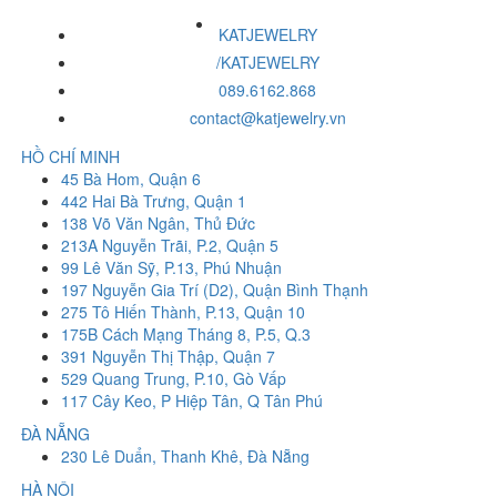
KATJEWELRY
/KATJEWELRY
089.6162.868
contact@katjewelry.vn
HỒ CHÍ MINH
45 Bà Hom, Quận 6
442 Hai Bà Trưng, Quận 1
138 Võ Văn Ngân, Thủ Đức
213A Nguyễn Trãi, P.2, Quận 5
99 Lê Văn Sỹ, P.13, Phú Nhuận
197 Nguyễn Gia Trí (D2), Quận Bình Thạnh
275 Tô Hiến Thành, P.13, Quận 10
175B Cách Mạng Tháng 8, P.5, Q.3
391 Nguyễn Thị Thập, Quận 7
529 Quang Trung, P.10, Gò Vấp
117 Cây Keo, P Hiệp Tân, Q Tân Phú
ĐÀ NẴNG
230 Lê Duẩn, Thanh Khê, Đà Nẵng
HÀ NỘI