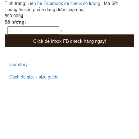
Tình trạng:
Liên hệ Facebook để check số lượng
|
Mã SP:
Thông tin sản phẩm đang được cập nhật.
590.000₫
Số lượng:
-
+
Click để inbox FB check hàng ngay!
Our story
Cách đo size - size guide
Chắc rằng các bạn đã nhiều lần gặp khó khăn khi nhẫn và vòng
tay có quá nhiều cỡ với số đo đa dạng, bạn không biết tay mình
là số mấy mới vừa? Từ giờ bạn không phải băng khoăn nữa,
vì KaT Jewelry sẽ mách bạn những cách đo nhẫn cực kỳ dễ và
hiệu quả nhé.
Có hai cách rất đơn giản để biết được size nhẫn và vòng của
bạn.