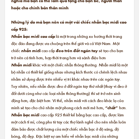
nghĩa mà bạn có thể làm quà tặng cho bạn bè, người thân
hoặc cho chính bản thân mình
Những lý do mà bạn nên có một vài chiếc nhẫn bạc midi cao
cấp 925:
Nhẫn bạc midi cao cấp
là một trong những xu hướng thời trang
độc đáo đang được ưa chuộng trên thế giới và cả Việt Nam. Một
chiếc
nhẫn midi
cao cấp
đeo trên đốt ngón tay
sẽ tạo cho bạn
trở nên cá tính hơn, hợp thời trang hơn và sành điệu hơn
Nhẫn midi
khác với một chiếc nhẫn thông thường.
Nhẫn midi
là một
bộ nhẫn có thiết kế giống nhau nhưng kích thước có chênh lệch nhau
nhằm
sử dụng được trên nhiều vị trí khác nhau trên các ngón tay.
Tuy nhiên, nếu nhẫn được
đeo ở đốt ngón tay thứ nhất
(thay vì đeo ở
đốt dưới cùng như các loại nhẫn thông thường)
thì sẽ trở nên sinh
động hơn, đặc biệt hơn.
Vì thế, nhẫn midi với cách đeo khác lạ của
mình sẽ tạo cho chủ nhân một phong cách mới mẻ hơn,
“chất”
hơn.
Nhẫn bạc midi
cao cấp 925
thiết kế bằng bạc cao cấp, được làm
một cách tỉ mỉ, công phu từ tay các thợ lành nghề cho nên nhẫn luôn
đảm bảo được chất lượng của một chiếc nhẫn bạc ở độ sáng, độ
bóng, độ đẹp. Đặc biệt sự am hiểu về nhẫn bạc midi của những