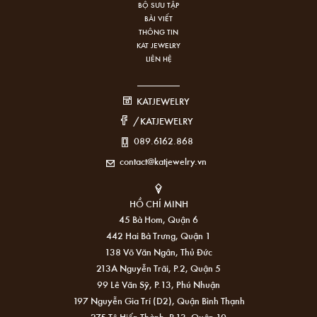
BỘ SƯU TẬP
BÀI VIẾT
THÔNG TIN
KAT JEWELRY
LIÊN HỆ
KATJEWELRY
/KATJEWELRY
089.6162.868
contact@katjewelry.vn
HỒ CHÍ MINH
45 Bà Hom, Quận 6
442 Hai Bà Trưng, Quận 1
138 Võ Văn Ngân, Thủ Đức
213A Nguyễn Trãi, P.2, Quận 5
99 Lê Văn Sỹ, P.13, Phú Nhuận
197 Nguyễn Gia Trí (D2), Quận Bình Thạnh
275 Tô Hiến Thành, P.13, Quận 10