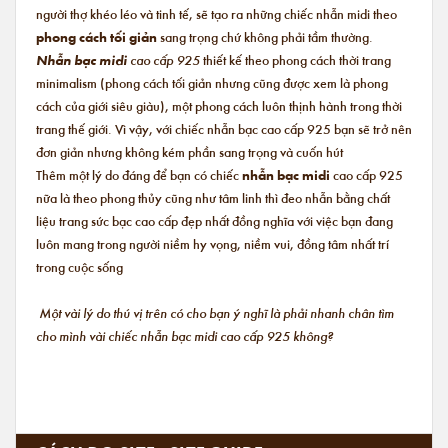
người thợ khéo léo và tinh tế, sẽ tạo ra những chiếc nhẫn midi theo
phong cách tối giản
sang trọng chứ không phải tầm thường.
Nhẫn bạc midi
cao cấp 925
thiết kế theo phong cách thời trang
minimalism (phong cách tối giản nhưng cũng được xem là phong
cách của giới siêu giàu), một phong cách luôn thịnh hành trong thời
trang thế giới. Vì vậy, với chiếc nhẫn bạc cao cấp 925 bạn sẽ trở nên
đơn giản nhưng không kém phần sang trọng và cuốn hút
Thêm một lý do đáng để bạn có chiếc
nhẫn bạc midi
cao cấp 925
nữa là theo phong thủy cũng như tâm linh thì đeo nhẫn bằng chất
liệu trang sức bạc cao cấp đẹp nhất đồng nghĩa với việc bạn đang
luôn mang trong người niềm hy vọng, niềm vui, đồng tâm nhất trí
trong cuộc sống
Một vài lý do thú vị trên có cho bạn ý nghĩ là phải nhanh chân tìm
cho mình vài chiếc nhẫn bạc midi cao cấp 925 không?