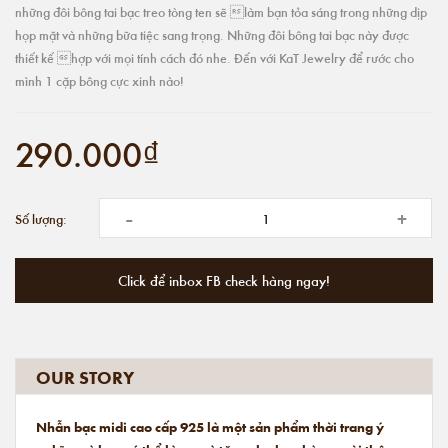
những đôi bông tai bạc treo tòng ten sẽ làm bạn tỏa sáng trong những dịp
họp mặt và những bữa tiệc sang trọng. Những đôi bông tai bạc này được
thiết kế hợp với mọi tính cách đó nhe. Đến với KaT Jewelry để rước cho
mình 1 cặp bông cực xinh nào!
290.000₫
-
+
Số lượng:
Click để inbox FB check hàng ngay!
OUR STORY
Nhẫn bạc midi cao cấp 925 là một sản phẩm thời trang ý