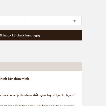
+
để inbox FB check hàng ngay!
 chính bản thân mình
n midi
cao cấp
đeo trên đốt ngón tay
sẽ tạo cho bạn trở
hằm
sử dụng được trên nhiều vị trí khác nhau trên các ngón