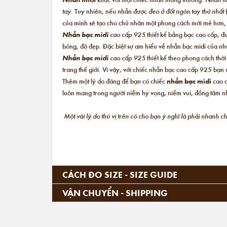
tay.
Tuy nhiên, nếu nhẫn được
đeo ở đốt ngón tay thứ nhất
của mình sẽ tạo cho chủ nhân một phong cách mới mẻ hơn
Nhẫn bạc midi
cao cấp 925
thiết kế bằng bạc cao cấp, đ
bóng, độ đẹp. Đặc biệt sự am hiểu về nhẫn bạc midi của nhữ
Nhẫn bạc midi
cao cấp 925
thiết kế theo phong cách thờ
trang thế giới. Vì vậy, với chiếc nhẫn bạc cao cấp 925 bạ
Thêm một lý do đáng để bạn có chiếc
nhẫn bạc midi
cao c
luôn mang trong người niềm hy vọng, niềm vui, đồng tâm nh
Một vài lý do thú vị trên có cho bạn ý nghĩ là phải nhanh 
CÁCH ĐO SIZE - SIZE GUIDE
VẬN CHUYỂN - SHIPPING