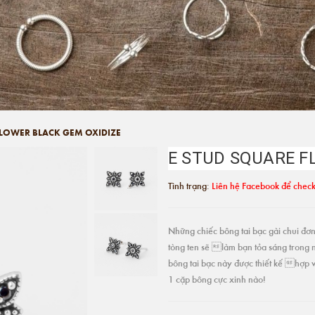
FLOWER BLACK GEM OXIDIZE
E STUD SQUARE F
Tình trạng:
Liên hệ Facebook để check
Những chiếc bông tai bạc gài chui đơn 
tòng ten sẽ làm bạn tỏa sáng trong 
bông tai bạc này được thiết kế hợp v
1 cặp bông cực xinh nào!