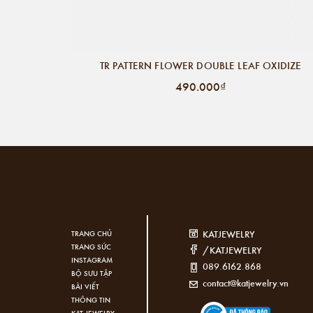
TR PATTERN FLOWER DOUBLE LEAF OXIDIZE
490.000₫
KATJEWELRY
TRANG CHỦ
TRANG SỨC
/KATJEWELRY
INSTAGRAM
089.6162.868
BỘ SƯU TẬP
contact@katjewelry.vn
BÀI VIẾT
THÔNG TIN