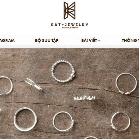
TAGRAM
BỘ SƯU TẬP
BÀI VIẾT
THÔNG 