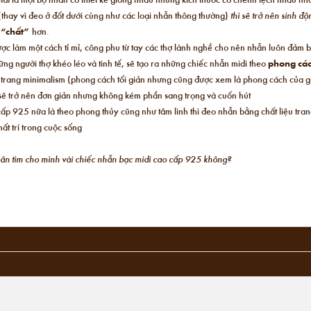
(thay vì đeo ở đốt dưới cùng như các loại nhẫn thông thường)
thì sẽ trở nên sinh đ
,
“chất”
hơn.
ược làm một cách tỉ mỉ, công phu từ tay các thợ lành nghề cho nên nhẫn luôn đảm 
ng người thợ khéo léo và tinh tế, sẽ tạo ra những chiếc nhẫn midi theo
phong các
i trang minimalism (phong cách tối giản nhưng cũng được xem là phong cách của giớ
n sẽ trở nên đơn giản nhưng không kém phần sang trọng và cuốn hút
ấp 925 nữa là theo phong thủy cũng như tâm linh thì đeo nhẫn bằng chất liệu tra
ất trí trong cuộc sống
chân tìm cho mình vài chiếc nhẫn bạc midi cao cấp 925 không?