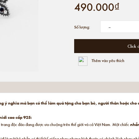
490.000₫
-
Số lượng:
Click 
Thêm vào yêu thích
ng ý nghĩa mà bạn có thể làm quà tặng cho bạn bè, người thân hoặc cho
idi cao cấp 925:
 trang độc đáo đang được ưa chuộng trên thế giới và cả Việt Nam. Một chiếc
nhẫ
idi
là một bộ nhẫn có thiết kế giống nhau nhưng kích thước có chênh lệch nhau n