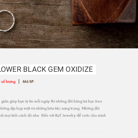
LOWER BLACK GEM OXIDIZE
|
 số lượng
Mã SP:
giản giúp bạn tự tin mỗi ngày thì những đôi bông tai bạc treo
những dịp họp mặt và những bữa tiệc sang trọng. Những đôi
ới mọi tính cách đó nhe. Đến với KaT Jewelry để rước cho mình