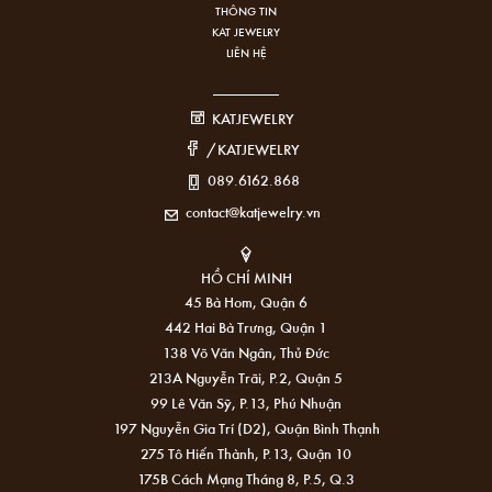
THÔNG TIN
KAT JEWELRY
LIÊN HỆ
KATJEWELRY
/KATJEWELRY
089.6162.868
contact@katjewelry.vn
HỒ CHÍ MINH
45 Bà Hom, Quận 6
442 Hai Bà Trưng, Quận 1
138 Võ Văn Ngân, Thủ Đức
213A Nguyễn Trãi, P.2, Quận 5
99 Lê Văn Sỹ, P.13, Phú Nhuận
197 Nguyễn Gia Trí (D2), Quận Bình Thạnh
275 Tô Hiến Thành, P.13, Quận 10
175B Cách Mạng Tháng 8, P.5, Q.3