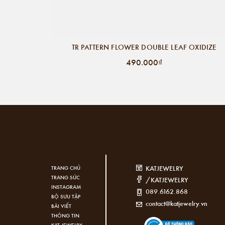
TR PATTERN FLOWER DOUBLE LEAF OXIDIZE
490.000₫
KATJEWELRY
TRANG CHỦ
TRANG SỨC
/KATJEWELRY
INSTAGRAM
089.6162.868
BỘ SƯU TẬP
contact@katjewelry.vn
BÀI VIẾT
THÔNG TIN