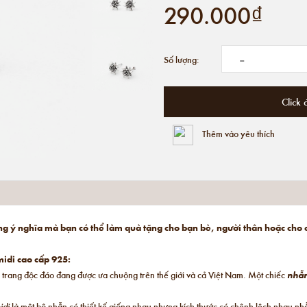
290.000₫
-
Số lượng:
Click 
Thêm vào yêu thích
ng ý nghĩa mà bạn có thể làm quà tặng cho bạn bè, người thân hoặc cho
idi cao cấp 925:
 trang độc đáo đang được ưa chuộng trên thế giới và cả Việt Nam. Một chiếc
nhẫ
idi
là một bộ nhẫn có thiết kế giống nhau nhưng kích thước có chênh lệch nhau n