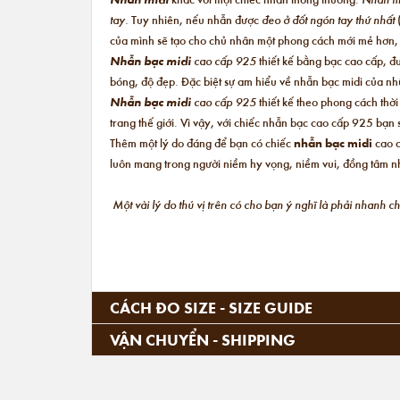
tay.
Tuy nhiên, nếu nhẫn được
đeo ở đốt ngón tay thứ nhất
của mình sẽ tạo cho chủ nhân một phong cách mới mẻ hơn
Nhẫn bạc midi
cao cấp 925
thiết kế bằng bạc cao cấp, đ
bóng, độ đẹp. Đặc biệt sự am hiểu về nhẫn bạc midi của nhữ
Nhẫn bạc midi
cao cấp 925
thiết kế theo phong cách thờ
trang thế giới. Vì vậy, với chiếc nhẫn bạc cao cấp 925 bạ
Thêm một lý do đáng để bạn có chiếc
nhẫn bạc midi
cao c
luôn mang trong người niềm hy vọng, niềm vui, đồng tâm nh
Một vài lý do thú vị trên có cho bạn ý nghĩ là phải nhanh 
CÁCH ĐO SIZE - SIZE GUIDE
VẬN CHUYỂN - SHIPPING