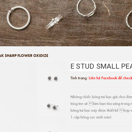
EAK SHARP FLOWER OXIDIZE
E STUD SMALL PE
Tình trạng:
Liên hệ Facebook để check
Những chiếc bông tai bạc gài chui đơn 
tòng ten sẽ làm bạn tỏa sáng trong 
bông tai bạc này được thiết kế hợp v
1 cặp bông cực xinh nào!