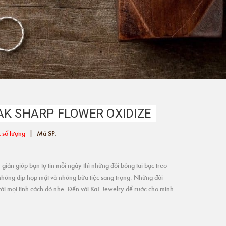
AK SHARP FLOWER OXIDIZE
|
 số lượng
Mã SP:
giản giúp bạn tự tin mỗi ngày thì những đôi bông tai bạc treo
những dịp họp mặt và những bữa tiệc sang trọng. Những đôi
ới mọi tính cách đó nhe. Đến với KaT Jewelry để rước cho mình