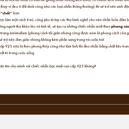
(thay vì đeo ở đốt dưới cùng như các loại nhẫn thông thường)
thì sẽ trở nên sinh đ
,
“chất”
hơn.
ược làm một cách tỉ mỉ, công phu từ tay các thợ lành nghề cho nên nhẫn luôn đảm 
ng người thợ khéo léo và tinh tế, sẽ tạo ra những chiếc nhẫn midi theo
phong các
i trang minimalism (phong cách tối giản nhưng cũng được xem là phong cách của giớ
n sẽ trở nên đơn giản nhưng không kém phần sang trọng và cuốn hút
ấp 925 nữa là theo phong thủy cũng như tâm linh thì đeo nhẫn bằng chất liệu tra
ất trí trong cuộc sống
chân tìm cho mình vài chiếc nhẫn bạc midi cao cấp 925 không?