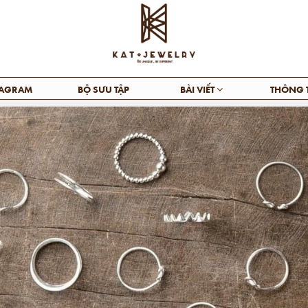
TAGRAM
BỘ SƯU TẬP
BÀI VIẾT
THÔNG 