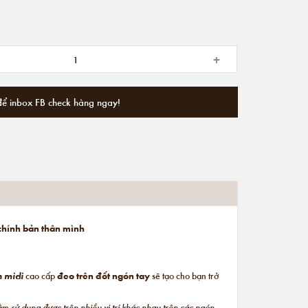
+
để inbox FB check hàng ngay!
 chính bản thân mình
n midi
cao cấp
đeo trên đốt ngón tay
sẽ tạo cho bạn trở
hằm
sử dụng được trên nhiều vị trí khác nhau trên các ngón