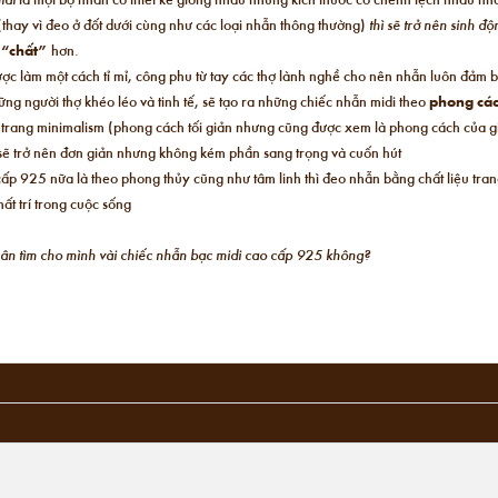
(thay vì đeo ở đốt dưới cùng như các loại nhẫn thông thường)
thì sẽ trở nên sinh đ
,
“chất”
hơn.
ược làm một cách tỉ mỉ, công phu từ tay các thợ lành nghề cho nên nhẫn luôn đảm 
ng người thợ khéo léo và tinh tế, sẽ tạo ra những chiếc nhẫn midi theo
phong các
i trang minimalism (phong cách tối giản nhưng cũng được xem là phong cách của giớ
n sẽ trở nên đơn giản nhưng không kém phần sang trọng và cuốn hút
ấp 925 nữa là theo phong thủy cũng như tâm linh thì đeo nhẫn bằng chất liệu tra
ất trí trong cuộc sống
chân tìm cho mình vài chiếc nhẫn bạc midi cao cấp 925 không?