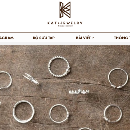
TAGRAM
BỘ SƯU TẬP
BÀI VIẾT
THÔNG 