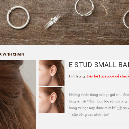
R WITH CHAIN
E STUD SMALL BA
Tình trạng:
Liên hệ Facebook để check
Những chiếc bông tai bạc gài chui đơn 
tòng ten sẽ làm bạn tỏa sáng trong 
bông tai bạc này được thiết kế hợp v
1 cặp bông cực xinh nào!