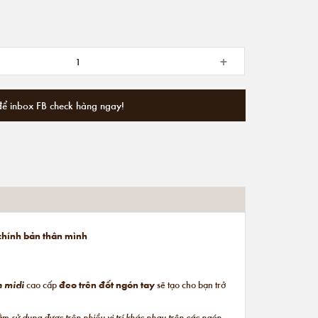
+
để inbox FB check hàng ngay!
 chính bản thân mình
n midi
cao cấp
đeo trên đốt ngón tay
sẽ tạo cho bạn trở
hằm
sử dụng được trên nhiều vị trí khác nhau trên các ngón