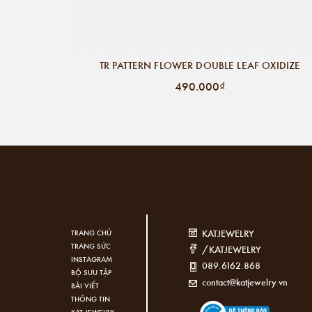
TR PATTERN FLOWER DOUBLE LEAF OXIDIZE
490.000₫
KATJEWELRY
TRANG CHỦ
TRANG SỨC
/KATJEWELRY
INSTAGRAM
089.6162.868
BỘ SƯU TẬP
contact@katjewelry.vn
BÀI VIẾT
THÔNG TIN