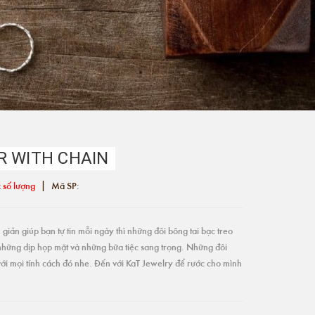
R WITH CHAIN
|
 số lượng
Mã SP:
giản giúp bạn tự tin mỗi ngày thì những đôi bông tai bạc treo
những dịp họp mặt và những bữa tiệc sang trọng. Những đôi
ới mọi tính cách đó nhe. Đến với KaT Jewelry để rước cho mình