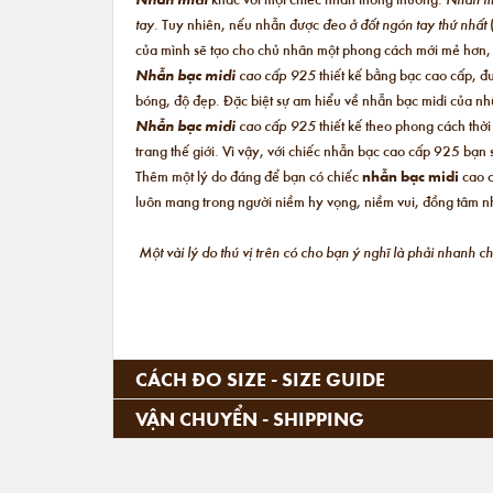
tay.
Tuy nhiên, nếu nhẫn được
đeo ở đốt ngón tay thứ nhất
của mình sẽ tạo cho chủ nhân một phong cách mới mẻ hơn
Nhẫn bạc midi
cao cấp 925
thiết kế bằng bạc cao cấp, đ
bóng, độ đẹp. Đặc biệt sự am hiểu về nhẫn bạc midi của nhữ
Nhẫn bạc midi
cao cấp 925
thiết kế theo phong cách thờ
trang thế giới. Vì vậy, với chiếc nhẫn bạc cao cấp 925 bạ
Thêm một lý do đáng để bạn có chiếc
nhẫn bạc midi
cao c
luôn mang trong người niềm hy vọng, niềm vui, đồng tâm nh
Một vài lý do thú vị trên có cho bạn ý nghĩ là phải nhanh 
CÁCH ĐO SIZE - SIZE GUIDE
VẬN CHUYỂN - SHIPPING