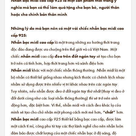
Nhẫn bạc midi cao cấp 925 là một sản phẩm thời trang ý
nghĩa mà bạn có thể làm quà tặng cho bạn bè, người thân
hoặc cho chính bản thân mình
Những lý do mà bạn nên có một vài chiếc nhẫn bạc midi cao
cấp 925:
Nhẫn bạc midi cao cấp
là một trong những xu hướng thời trang
độc đáo đang được ưa chuộng trên thế giới và cả Việt Nam. Một
chiếc
nhẫn midi
cao cấp
đeo trên đốt ngón tay
sẽ tạo cho bạn
trở nên cá tính hơn, hợp thời trang hơn và sành điệu hơn
Nhẫn midi
khác với một chiếc nhẫn thông thường.
Nhẫn midi
là một
bộ nhẫn có thiết kế giống nhau nhưng kích thước có chênh lệch nhau
nhằm
sử dụng được trên nhiều vị trí khác nhau trên các ngón tay.
Tuy nhiên, nếu nhẫn được
đeo ở đốt ngón tay thứ nhất
(thay vì đeo ở
đốt dưới cùng như các loại nhẫn thông thường)
thì sẽ trở nên sinh
động hơn, đặc biệt hơn.
Vì thế, nhẫn midi với cách đeo khác lạ của
mình sẽ tạo cho chủ nhân một phong cách mới mẻ hơn,
“chất”
hơn.
Nhẫn bạc midi
cao cấp 925
thiết kế bằng bạc cao cấp, được làm
một cách tỉ mỉ, công phu từ tay các thợ lành nghề cho nên nhẫn luôn
đảm bảo được chất lượng của một chiếc nhẫn bạc ở độ sáng, độ