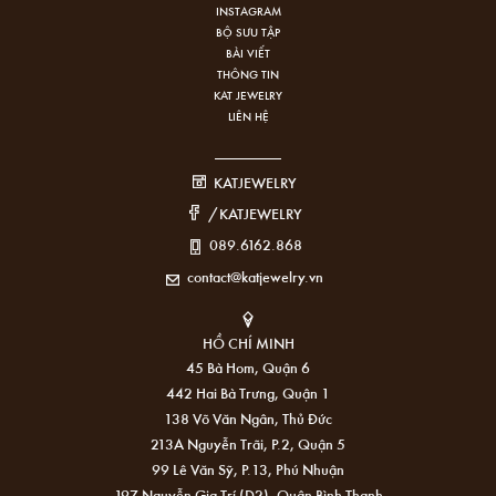
INSTAGRAM
BỘ SƯU TẬP
BÀI VIẾT
THÔNG TIN
KAT JEWELRY
LIÊN HỆ
KATJEWELRY
/KATJEWELRY
089.6162.868
contact@katjewelry.vn
HỒ CHÍ MINH
45 Bà Hom, Quận 6
442 Hai Bà Trưng, Quận 1
138 Võ Văn Ngân, Thủ Đức
213A Nguyễn Trãi, P.2, Quận 5
99 Lê Văn Sỹ, P.13, Phú Nhuận
197 Nguyễn Gia Trí (D2), Quận Bình Thạnh