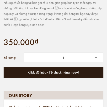
Những chiếc bông tai bạc gài chui đơn giản giúp bạn tự tin mỗi ngày thì
những đôi bông tai bạc treo tòng ten sẽ làm bạn tỏa sáng trong những dịp
họp mặt và những bữa tiệc sang trọng. Những đôi bông tai bạc này được
thiết kế hợp với mọi tính cách đó nhe. Đến với KaT Jewelry để rước cho
mình 1 cặp bông cực xinh nào!
350.000₫
-
+
Số lượng:
Click để inbox FB check hàng ngay!
OUR STORY