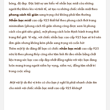
bóng, độ đẹp. Đặc biệt sự am hiểu về nhẫn bạc midi của những
người thợ khéo léo và tinh tế, sẽ tạo ra những chiếc nhẫn midi theo
phong cách tối giản
sang trọng chứ không phải tầm thường.
Nhẫn bạc midi
cao cấp 925
thiết kế theo phong cách thời trang
minimalism (phong cách tối giản nhưng cũng được xem là phong
cách của giới siêu giàu), một phong cách luôn thịnh hành trong thời
trang thế giới. Vì vậy, với chiếc nhẫn bạc cao cấp 925 bạn sẽ trở nên
đơn giản nhưng không kém phần sang trọng và cuốn hút
Thêm một lý do đáng để bạn có chiếc
nhẫn bạc midi
cao cấp 925
nữa là theo phong thủy cũng như tâm linh thì đeo nhẫn bằng chất
liệu trang sức bạc cao cấp đẹp nhất đồng nghĩa với việc bạn đang
luôn mang trong người niềm hy vọng, niềm vui, đồng tâm nhất trí
trong cuộc sống
Một vài lý do thú vị trên có cho bạn ý nghĩ là phải nhanh chân tìm
cho mình vài chiếc nhẫn bạc midi cao cấp 925 không?