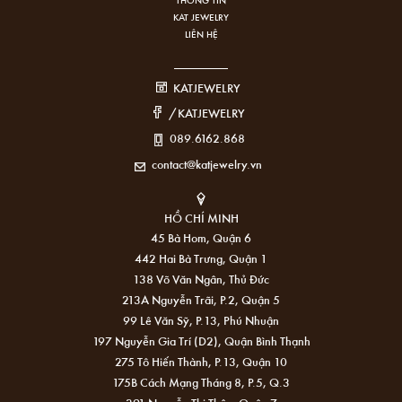
KAT JEWELRY
LIÊN HỆ
KATJEWELRY
/KATJEWELRY
089.6162.868
contact@katjewelry.vn
HỒ CHÍ MINH
45 Bà Hom, Quận 6
442 Hai Bà Trưng, Quận 1
138 Võ Văn Ngân, Thủ Đức
213A Nguyễn Trãi, P.2, Quận 5
99 Lê Văn Sỹ, P.13, Phú Nhuận
197 Nguyễn Gia Trí (D2), Quận Bình Thạnh
275 Tô Hiến Thành, P.13, Quận 10
175B Cách Mạng Tháng 8, P.5, Q.3