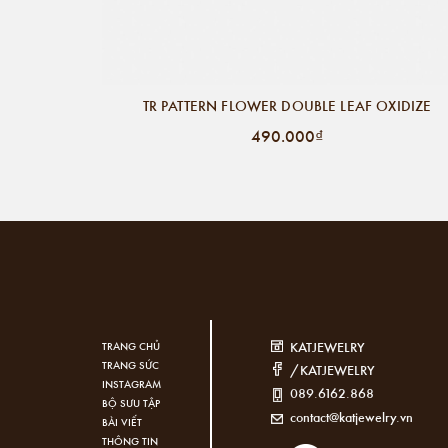
TR PATTERN FLOWER DOUBLE LEAF OXIDIZE
490.000₫
KATJEWELRY
TRANG CHỦ
TRANG SỨC
/KATJEWELRY
INSTAGRAM
089.6162.868
BỘ SƯU TẬP
contact@katjewelry.vn
BÀI VIẾT
THÔNG TIN