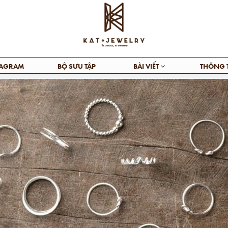
TAGRAM
BỘ SƯU TẬP
BÀI VIẾT
THÔNG 