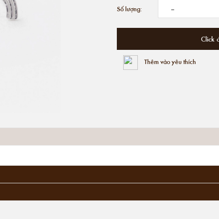
-
Số lượng:
Click 
Thêm vào yêu thích