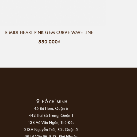
R MIDI HEART PINK GEM CURVE WAVE LINE
550.000₫
HỒ CHÍ MINH
45 Bà Hom, Quận 6
442 Hai Bà Trưng, Quận 1
138 Võ Văn Ngân, Thủ Đức
213A Nguyễn Trãi, P.2, Quận 5
99 Lê Văn Sỹ, P.13, Phú Nhuận