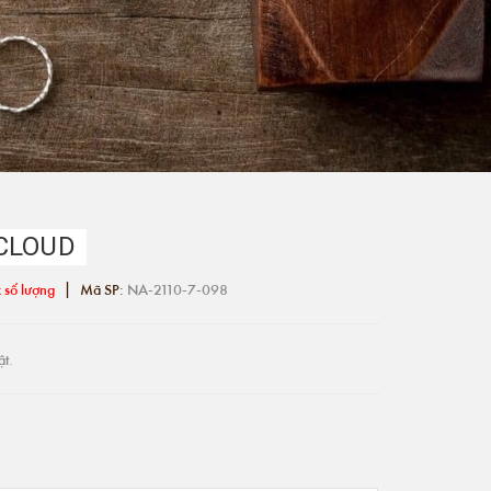
CLOUD
|
 số lượng
Mã SP:
NA-2110-7-098
ật.