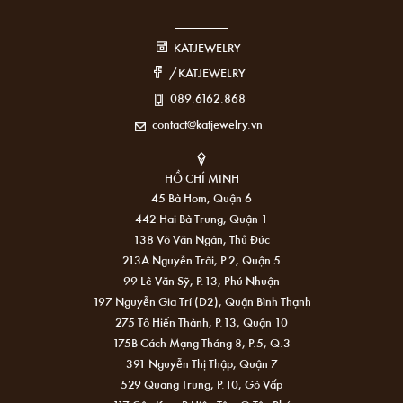
KATJEWELRY
/KATJEWELRY
089.6162.868
contact@katjewelry.vn
HỒ CHÍ MINH
45 Bà Hom, Quận 6
442 Hai Bà Trưng, Quận 1
138 Võ Văn Ngân, Thủ Đức
213A Nguyễn Trãi, P.2, Quận 5
99 Lê Văn Sỹ, P.13, Phú Nhuận
197 Nguyễn Gia Trí (D2), Quận Bình Thạnh
275 Tô Hiến Thành, P.13, Quận 10
175B Cách Mạng Tháng 8, P.5, Q.3
391 Nguyễn Thị Thập, Quận 7
529 Quang Trung, P.10, Gò Vấp