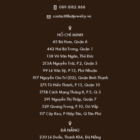
089.6162.868
contact@katjewelry.vn
HỒ CHÍ MINH
45 Bà Hom, Quận 6
442 Hai Bà Trưng, Quận 1
138 Võ Văn Ngân, Thủ Đức
213A Nguyễn Trãi, P.2, Quận 5
99 Lê Văn Sỹ, P.13, Phú Nhuận
197 Nguyễn Gia Trí (D2), Quận Bình Thạnh
275 Tô Hiến Thành, P.13, Quận 10
175B Cách Mạng Tháng 8, P.5, Q.3
391 Nguyễn Thị Thập, Quận 7
529 Quang Trung, P.10, Gò Vấp
117 Cây Keo, P Hiệp Tân, Q Tân Phú
ĐÀ NẴNG
230 Lê Duẩn, Thanh Khê, Đà Nẵng