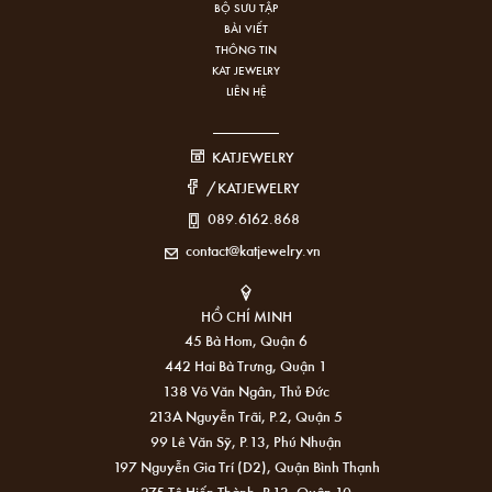
BỘ SƯU TẬP
BÀI VIẾT
THÔNG TIN
KAT JEWELRY
LIÊN HỆ
KATJEWELRY
/KATJEWELRY
089.6162.868
contact@katjewelry.vn
HỒ CHÍ MINH
45 Bà Hom, Quận 6
442 Hai Bà Trưng, Quận 1
138 Võ Văn Ngân, Thủ Đức
213A Nguyễn Trãi, P.2, Quận 5
99 Lê Văn Sỹ, P.13, Phú Nhuận
197 Nguyễn Gia Trí (D2), Quận Bình Thạnh
275 Tô Hiến Thành, P.13, Quận 10