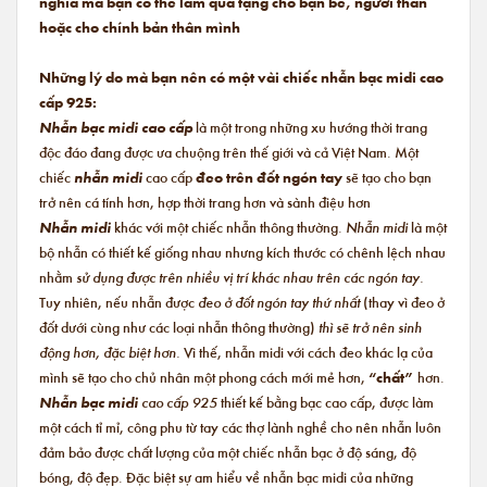
nghĩa mà bạn có thể làm quà tặng cho bạn bè, người thân
hoặc cho chính bản thân mình
Những lý do mà bạn nên có một vài chiếc nhẫn bạc midi cao
cấp 925:
Nhẫn bạc midi cao cấp
là một trong những xu hướng thời trang
độc đáo đang được ưa chuộng trên thế giới và cả Việt Nam. Một
chiếc
nhẫn midi
cao cấp
đeo trên đốt ngón tay
sẽ tạo cho bạn
trở nên cá tính hơn, hợp thời trang hơn và sành điệu hơn
Nhẫn midi
khác với một chiếc nhẫn thông thường.
Nhẫn midi
là một
bộ nhẫn có thiết kế giống nhau nhưng kích thước có chênh lệch nhau
nhằm
sử dụng được trên nhiều vị trí khác nhau trên các ngón tay.
Tuy nhiên, nếu nhẫn được
đeo ở đốt ngón tay thứ nhất
(thay vì đeo ở
đốt dưới cùng như các loại nhẫn thông thường)
thì sẽ trở nên sinh
động hơn, đặc biệt hơn.
Vì thế, nhẫn midi với cách đeo khác lạ của
mình sẽ tạo cho chủ nhân một phong cách mới mẻ hơn,
“chất”
hơn.
Nhẫn bạc midi
cao cấp 925
thiết kế bằng bạc cao cấp, được làm
một cách tỉ mỉ, công phu từ tay các thợ lành nghề cho nên nhẫn luôn
đảm bảo được chất lượng của một chiếc nhẫn bạc ở độ sáng, độ
bóng, độ đẹp. Đặc biệt sự am hiểu về nhẫn bạc midi của những