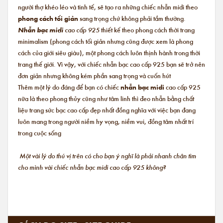
người thợ khéo léo và tinh tế, sẽ tạo ra những chiếc nhẫn midi theo
phong cách tối giản
sang trọng chứ không phải tầm thường.
Nhẫn bạc midi
cao cấp 925
thiết kế theo phong cách thời trang
minimalism (phong cách tối giản nhưng cũng được xem là phong
cách của giới siêu giàu), một phong cách luôn thịnh hành trong thời
trang thế giới. Vì vậy, với chiếc nhẫn bạc cao cấp 925 bạn sẽ trở nên
đơn giản nhưng không kém phần sang trọng và cuốn hút
Thêm một lý do đáng để bạn có chiếc
nhẫn bạc midi
cao cấp 925
nữa là theo phong thủy cũng như tâm linh thì đeo nhẫn bằng chất
liệu trang sức bạc cao cấp đẹp nhất đồng nghĩa với việc bạn đang
luôn mang trong người niềm hy vọng, niềm vui, đồng tâm nhất trí
trong cuộc sống
Một vài lý do thú vị trên có cho bạn ý nghĩ là phải nhanh chân tìm
cho mình vài chiếc nhẫn bạc midi cao cấp 925 không?