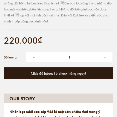
những đôi bông tai bạc treo tòng ten sẽ làm bạn tỏa sáng trong những dịp
họp mặt và những bữa tiệc sang trọng. Những đôi bông tai bạc này được
thiết kế hợp với mọi tính cách đó nhe. Đến với KaT Jewelry để rước cho
mình 1 cặp bông cực xinh nào!
220.000₫
-
+
Số lượng:
Click để inbox FB check hàng ngay!
OUR STORY
Nhẫn bạc midi cao cấp 925 là một sản phẩm thời trang ý