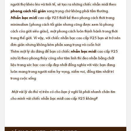
người thợ khéo léo và tinh tế, sẽ tạo ra những chiếc nhẫn midi theo
phong cách tối giản
sang trọng chứ không phải tầm thường.
Nhẫn bạc midi
cao cấp 925
thiết kế theo phong cách thời trang
minimalism (phong cách tối giản nhưng cũng được xem là phong
cách của giới siêu giàu), một phong cách luôn thịnh hành trong thời
trang thế giới. Vì vậy, với chiếc nhẫn bạc cao cấp 925 bạn sẽ trở nên
đơn giản nhưng không kém phần sang trọng và cuốn hút
Thêm một lý do đáng để bạn có chiếc
nhẫn bạc midi
cao cấp 925
nữa là theo phong thủy cũng như tâm linh thì đeo nhẫn bằng chất
liệu trang sức bạc cao cấp đẹp nhất đồng nghĩa với việc bạn đang
luôn mang trong người niềm hy vọng, niềm vui, đồng tâm nhất trí
trong cuộc sống
Một vài lý do thú vị trên có cho bạn ý nghĩ là phải nhanh chân tìm
cho mình vài chiếc nhẫn bạc midi cao cấp 925 không?