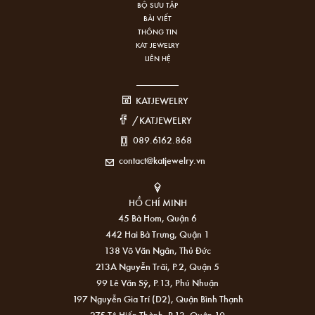
BỘ SƯU TẬP
BÀI VIẾT
THÔNG TIN
KAT JEWELRY
LIÊN HỆ
KATJEWELRY
/KATJEWELRY
089.6162.868
contact@katjewelry.vn
HỒ CHÍ MINH
45 Bà Hom, Quận 6
442 Hai Bà Trưng, Quận 1
138 Võ Văn Ngân, Thủ Đức
213A Nguyễn Trãi, P.2, Quận 5
99 Lê Văn Sỹ, P.13, Phú Nhuận
197 Nguyễn Gia Trí (D2), Quận Bình Thạnh
275 Tô Hiến Thành, P.13, Quận 10