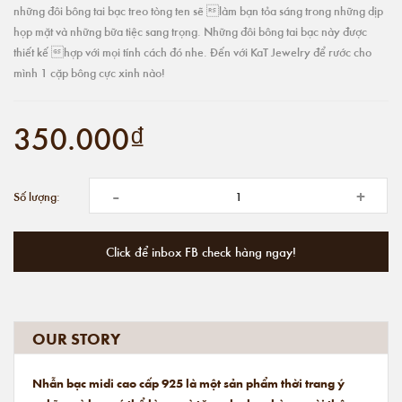
những đôi bông tai bạc treo tòng ten sẽ làm bạn tỏa sáng trong những dịp
họp mặt và những bữa tiệc sang trọng. Những đôi bông tai bạc này được
thiết kế hợp với mọi tính cách đó nhe. Đến với KaT Jewelry để rước cho
mình 1 cặp bông cực xinh nào!
350.000₫
-
+
Số lượng:
Click để inbox FB check hàng ngay!
OUR STORY
Nhẫn bạc midi cao cấp 925 là một sản phẩm thời trang ý