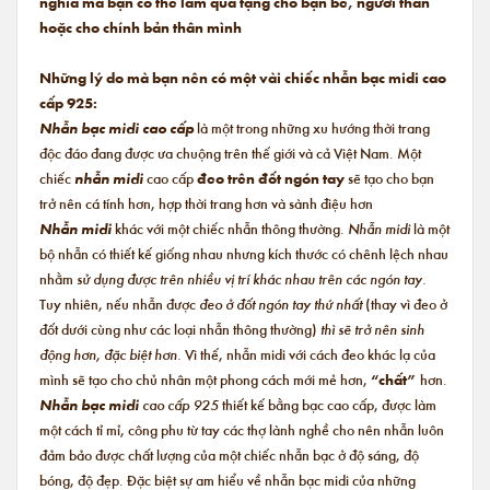
nghĩa mà bạn có thể làm quà tặng cho bạn bè, người thân
hoặc cho chính bản thân mình
Những lý do mà bạn nên có một vài chiếc nhẫn bạc midi cao
cấp 925:
Nhẫn bạc midi cao cấp
là một trong những xu hướng thời trang
độc đáo đang được ưa chuộng trên thế giới và cả Việt Nam. Một
chiếc
nhẫn midi
cao cấp
đeo trên đốt ngón tay
sẽ tạo cho bạn
trở nên cá tính hơn, hợp thời trang hơn và sành điệu hơn
Nhẫn midi
khác với một chiếc nhẫn thông thường.
Nhẫn midi
là một
bộ nhẫn có thiết kế giống nhau nhưng kích thước có chênh lệch nhau
nhằm
sử dụng được trên nhiều vị trí khác nhau trên các ngón tay.
Tuy nhiên, nếu nhẫn được
đeo ở đốt ngón tay thứ nhất
(thay vì đeo ở
đốt dưới cùng như các loại nhẫn thông thường)
thì sẽ trở nên sinh
động hơn, đặc biệt hơn.
Vì thế, nhẫn midi với cách đeo khác lạ của
mình sẽ tạo cho chủ nhân một phong cách mới mẻ hơn,
“chất”
hơn.
Nhẫn bạc midi
cao cấp 925
thiết kế bằng bạc cao cấp, được làm
một cách tỉ mỉ, công phu từ tay các thợ lành nghề cho nên nhẫn luôn
đảm bảo được chất lượng của một chiếc nhẫn bạc ở độ sáng, độ
bóng, độ đẹp. Đặc biệt sự am hiểu về nhẫn bạc midi của những