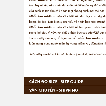
tay.
Tuy nhiên, nếu nhẫn được
đeo ở đốt ngón tay thứ nhất
của mình sẽ tạo cho chủ nhân một phong cách mới mẻ hơn
Nhẫn bạc midi
cao cấp 925
thiết kế bằng bạc cao cấp, đ
bóng, độ đẹp. Đặc biệt sự am hiểu về nhẫn bạc midi của nhữ
Nhẫn bạc midi
cao cấp 925
thiết kế theo phong cách thờ
trang thế giới. Vì vậy, với chiếc nhẫn bạc cao cấp 925 bạ
Thêm một lý do đáng để bạn có chiếc
nhẫn bạc midi
cao c
luôn mang trong người niềm hy vọng, niềm vui, đồng tâm nh
Một vài lý do thú vị trên có cho bạn ý nghĩ là phải nhanh 
CÁCH ĐO SIZE - SIZE GUIDE
VẬN CHUYỂN - SHIPPING