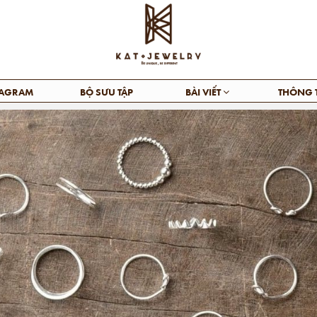
TAGRAM
BỘ SƯU TẬP
BÀI VIẾT
THÔNG 