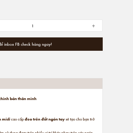
+
để inbox FB check hàng ngay!
 chính bản thân mình
n midi
cao cấp
đeo trên đốt ngón tay
sẽ tạo cho bạn trở
hằm
sử dụng được trên nhiều vị trí khác nhau trên các ngón