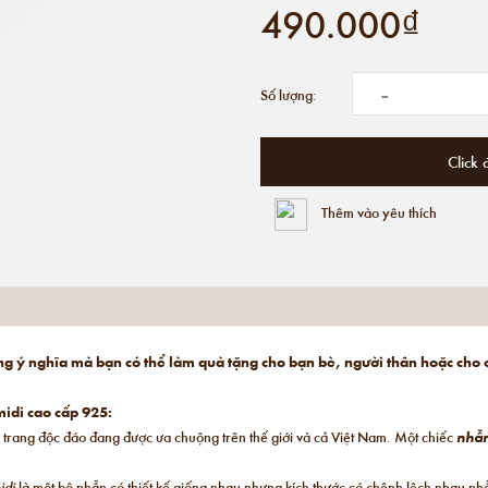
490.000₫
-
Số lượng:
Click 
Thêm vào yêu thích
ng ý nghĩa mà bạn có thể làm quà tặng cho bạn bè, người thân hoặc cho
idi cao cấp 925:
 trang độc đáo đang được ưa chuộng trên thế giới và cả Việt Nam. Một chiếc
nhẫ
idi
là một bộ nhẫn có thiết kế giống nhau nhưng kích thước có chênh lệch nhau n