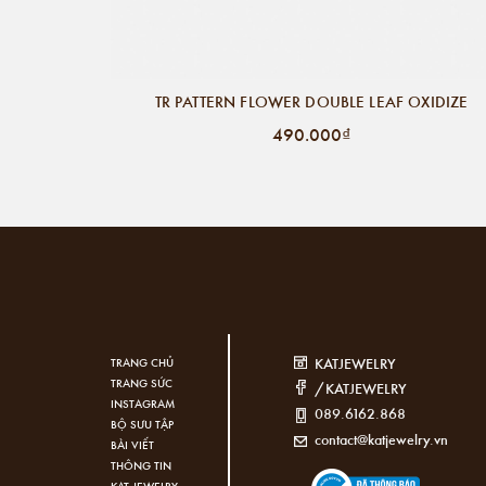
TR PATTERN FLOWER DOUBLE LEAF OXIDIZE
490.000₫
KATJEWELRY
TRANG CHỦ
TRANG SỨC
/KATJEWELRY
INSTAGRAM
089.6162.868
BỘ SƯU TẬP
contact@katjewelry.vn
BÀI VIẾT
THÔNG TIN