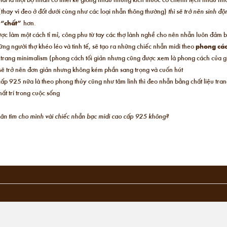
(thay vì đeo ở đốt dưới cùng như các loại nhẫn thông thường)
thì sẽ trở nên sinh đ
,
“chất”
hơn.
ược làm một cách tỉ mỉ, công phu từ tay các thợ lành nghề cho nên nhẫn luôn đảm 
ng người thợ khéo léo và tinh tế, sẽ tạo ra những chiếc nhẫn midi theo
phong các
i trang minimalism (phong cách tối giản nhưng cũng được xem là phong cách của giớ
n sẽ trở nên đơn giản nhưng không kém phần sang trọng và cuốn hút
ấp 925 nữa là theo phong thủy cũng như tâm linh thì đeo nhẫn bằng chất liệu tra
ất trí trong cuộc sống
chân tìm cho mình vài chiếc nhẫn bạc midi cao cấp 925 không?