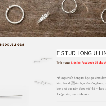
LINE DOUBLE GEM
E STUD LONG U L
Tình trạng:
Liên hệ Facebook để check
Những chiếc bông tai bạc gài chui đơn 
tòng ten sẽ làm bạn tỏa sáng trong 
bông tai bạc này được thiết kế hợp v
1 cặp bông cực xinh nào!