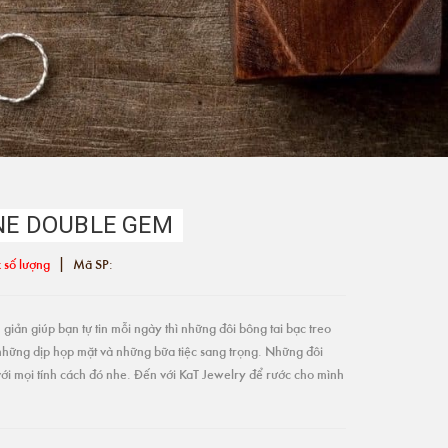
INE DOUBLE GEM
|
 số lượng
Mã SP:
giản giúp bạn tự tin mỗi ngày thì những đôi bông tai bạc treo
những dịp họp mặt và những bữa tiệc sang trọng. Những đôi
ới mọi tính cách đó nhe. Đến với KaT Jewelry để rước cho mình