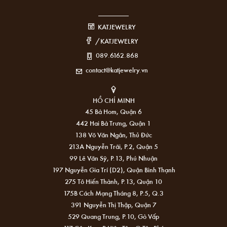
KATJEWELRY
/KATJEWELRY
089.6162.868
contact@katjewelry.vn
HỒ CHÍ MINH
45 Bà Hom, Quận 6
442 Hai Bà Trưng, Quận 1
138 Võ Văn Ngân, Thủ Đức
213A Nguyễn Trãi, P.2, Quận 5
99 Lê Văn Sỹ, P.13, Phú Nhuận
197 Nguyễn Gia Trí (D2), Quận Bình Thạnh
275 Tô Hiến Thành, P.13, Quận 10
175B Cách Mạng Tháng 8, P.5, Q.3
391 Nguyễn Thị Thập, Quận 7
529 Quang Trung, P.10, Gò Vấp