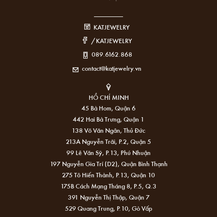
KATJEWELRY
/KATJEWELRY
089.6162.868
contact@katjewelry.vn
HỒ CHÍ MINH
45 Bà Hom, Quận 6
442 Hai Bà Trưng, Quận 1
138 Võ Văn Ngân, Thủ Đức
213A Nguyễn Trãi, P.2, Quận 5
99 Lê Văn Sỹ, P.13, Phú Nhuận
197 Nguyễn Gia Trí (D2), Quận Bình Thạnh
275 Tô Hiến Thành, P.13, Quận 10
175B Cách Mạng Tháng 8, P.5, Q.3
391 Nguyễn Thị Thập, Quận 7
529 Quang Trung, P.10, Gò Vấp