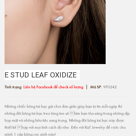
E STUD LEAF OXIDIZE
|
Tình trạng:
Liên hệ Facebook để check số lượng
Mã SP:
9F0242
Những chiếc bông tai bạc gài chui đơn giản giúp bạn tự tin mỗi ngày thì
những đôi bông tai bạc treo tòng ten sẽ làm bạn tỏa sáng trong những dịp
họp mặt và những bữa tiệc sang trọng. Những đôi bông tai bạc này được
thiết kế hợp với mọi tính cách đó nhe. Đến với KaT Jewelry để rước cho
mình 1 cặp bông cực xinh nào!