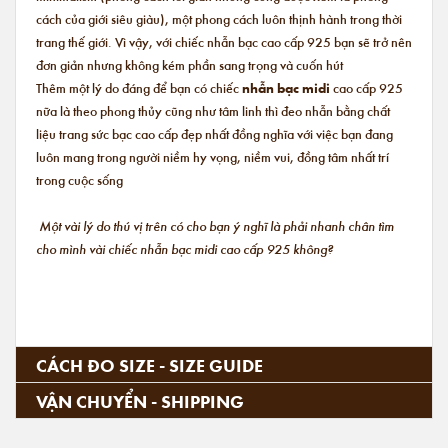
cách của giới siêu giàu), một phong cách luôn thịnh hành trong thời
trang thế giới. Vì vậy, với chiếc nhẫn bạc cao cấp 925 bạn sẽ trở nên
đơn giản nhưng không kém phần sang trọng và cuốn hút
Thêm một lý do đáng để bạn có chiếc
nhẫn bạc midi
cao cấp 925
nữa là theo phong thủy cũng như tâm linh thì đeo nhẫn bằng chất
liệu trang sức bạc cao cấp đẹp nhất đồng nghĩa với việc bạn đang
luôn mang trong người niềm hy vọng, niềm vui, đồng tâm nhất trí
trong cuộc sống
Một vài lý do thú vị trên có cho bạn ý nghĩ là phải nhanh chân tìm
cho mình vài chiếc nhẫn bạc midi cao cấp 925 không?
CÁCH ĐO SIZE - SIZE GUIDE
VẬN CHUYỂN - SHIPPING