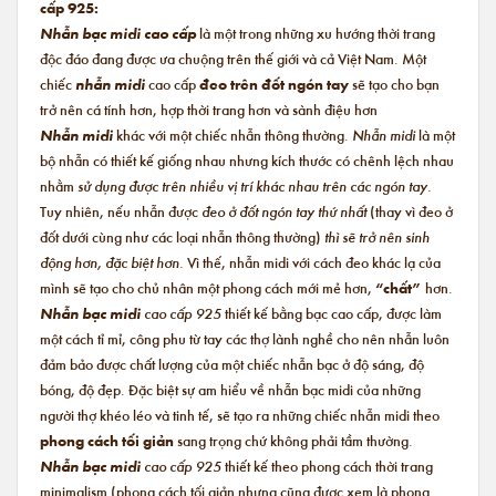
cấp 925:
Nhẫn bạc midi cao cấp
là một trong những xu hướng thời trang
độc đáo đang được ưa chuộng trên thế giới và cả Việt Nam. Một
chiếc
nhẫn midi
cao cấp
đeo trên đốt ngón tay
sẽ tạo cho bạn
trở nên cá tính hơn, hợp thời trang hơn và sành điệu hơn
Nhẫn midi
khác với một chiếc nhẫn thông thường.
Nhẫn midi
là một
bộ nhẫn có thiết kế giống nhau nhưng kích thước có chênh lệch nhau
nhằm
sử dụng được trên nhiều vị trí khác nhau trên các ngón tay.
Tuy nhiên, nếu nhẫn được
đeo ở đốt ngón tay thứ nhất
(thay vì đeo ở
đốt dưới cùng như các loại nhẫn thông thường)
thì sẽ trở nên sinh
động hơn, đặc biệt hơn.
Vì thế, nhẫn midi với cách đeo khác lạ của
mình sẽ tạo cho chủ nhân một phong cách mới mẻ hơn,
“chất”
hơn.
Nhẫn bạc midi
cao cấp 925
thiết kế bằng bạc cao cấp, được làm
một cách tỉ mỉ, công phu từ tay các thợ lành nghề cho nên nhẫn luôn
đảm bảo được chất lượng của một chiếc nhẫn bạc ở độ sáng, độ
bóng, độ đẹp. Đặc biệt sự am hiểu về nhẫn bạc midi của những
người thợ khéo léo và tinh tế, sẽ tạo ra những chiếc nhẫn midi theo
phong cách tối giản
sang trọng chứ không phải tầm thường.
Nhẫn bạc midi
cao cấp 925
thiết kế theo phong cách thời trang
minimalism (phong cách tối giản nhưng cũng được xem là phong