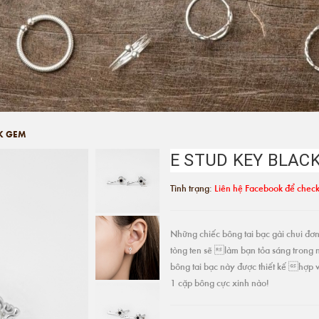
CK GEM
E STUD KEY BLAC
Tình trạng:
Liên hệ Facebook để check
Những chiếc bông tai bạc gài chui đơn 
tòng ten sẽ làm bạn tỏa sáng trong 
bông tai bạc này được thiết kế hợp v
1 cặp bông cực xinh nào!