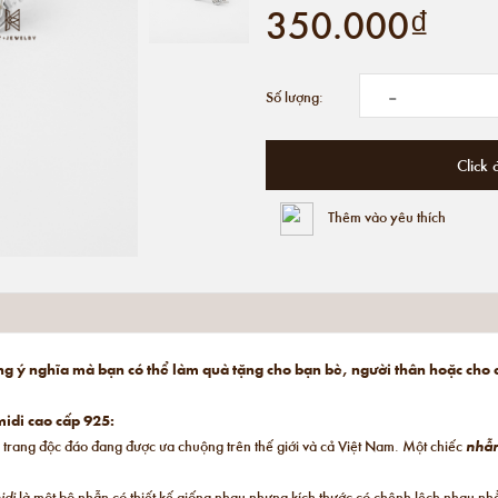
350.000₫
-
Số lượng:
Click 
Thêm vào yêu thích
ng ý nghĩa mà bạn có thể làm quà tặng cho bạn bè, người thân hoặc cho
idi cao cấp 925:
 trang độc đáo đang được ưa chuộng trên thế giới và cả Việt Nam. Một chiếc
nhẫ
idi
là một bộ nhẫn có thiết kế giống nhau nhưng kích thước có chênh lệch nhau n