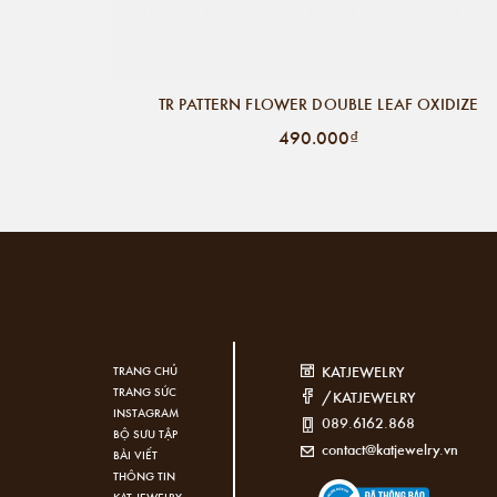
TR PATTERN FLOWER DOUBLE LEAF OXIDIZE
490.000₫
KATJEWELRY
TRANG CHỦ
TRANG SỨC
/KATJEWELRY
INSTAGRAM
089.6162.868
BỘ SƯU TẬP
contact@katjewelry.vn
BÀI VIẾT
THÔNG TIN