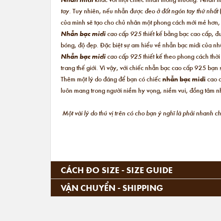
tay.
Tuy nhiên, nếu nhẫn được
đeo ở đốt ngón tay thứ nhất
của mình sẽ tạo cho chủ nhân một phong cách mới mẻ hơn
Nhẫn bạc midi
cao cấp 925
thiết kế bằng bạc cao cấp, đ
bóng, độ đẹp. Đặc biệt sự am hiểu về nhẫn bạc midi của nhữ
Nhẫn bạc midi
cao cấp 925
thiết kế theo phong cách thờ
trang thế giới. Vì vậy, với chiếc nhẫn bạc cao cấp 925 bạ
Thêm một lý do đáng để bạn có chiếc
nhẫn bạc midi
cao c
luôn mang trong người niềm hy vọng, niềm vui, đồng tâm nh
Một vài lý do thú vị trên có cho bạn ý nghĩ là phải nhanh 
CÁCH ĐO SIZE - SIZE GUIDE
VẬN CHUYỂN - SHIPPING