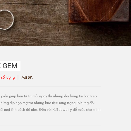
K GEM
|
 số lượng
Mã SP:
giản giúp bạn tự tin mỗi ngày thì những đôi bông tai bạc treo
những dịp họp mặt và những bữa tiệc sang trọng. Những đôi
ới mọi tính cách đó nhe. Đến với KaT Jewelry để rước cho mình