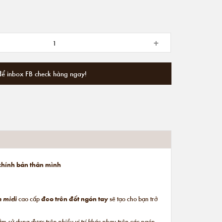
+
để inbox FB check hàng ngay!
 chính bản thân mình
n midi
cao cấp
đeo trên đốt ngón tay
sẽ tạo cho bạn trở
hằm
sử dụng được trên nhiều vị trí khác nhau trên các ngón