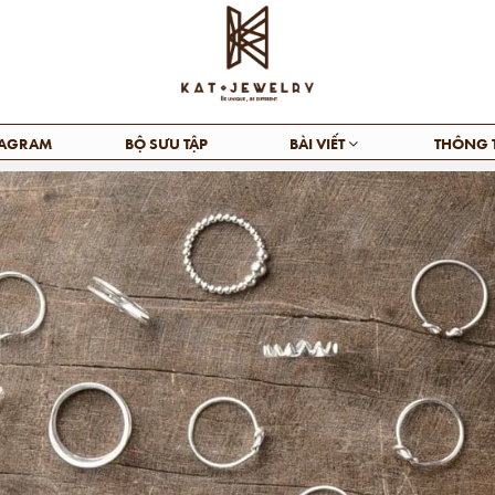
TAGRAM
BỘ SƯU TẬP
BÀI VIẾT
THÔNG 