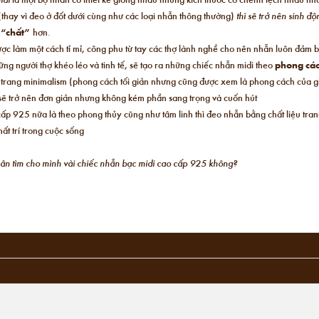
(thay vì đeo ở đốt dưới cùng như các loại nhẫn thông thường)
thì sẽ trở nên sinh đ
,
“chất”
hơn.
ược làm một cách tỉ mỉ, công phu từ tay các thợ lành nghề cho nên nhẫn luôn đảm 
ng người thợ khéo léo và tinh tế, sẽ tạo ra những chiếc nhẫn midi theo
phong các
i trang minimalism (phong cách tối giản nhưng cũng được xem là phong cách của giớ
n sẽ trở nên đơn giản nhưng không kém phần sang trọng và cuốn hút
ấp 925 nữa là theo phong thủy cũng như tâm linh thì đeo nhẫn bằng chất liệu tra
ất trí trong cuộc sống
chân tìm cho mình vài chiếc nhẫn bạc midi cao cấp 925 không?