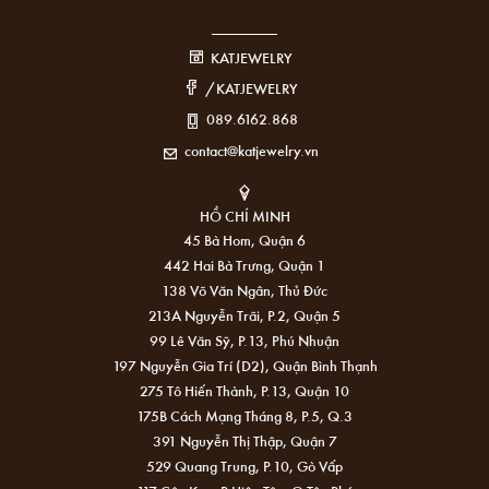
KATJEWELRY
/KATJEWELRY
089.6162.868
contact@katjewelry.vn
HỒ CHÍ MINH
45 Bà Hom, Quận 6
442 Hai Bà Trưng, Quận 1
138 Võ Văn Ngân, Thủ Đức
213A Nguyễn Trãi, P.2, Quận 5
99 Lê Văn Sỹ, P.13, Phú Nhuận
197 Nguyễn Gia Trí (D2), Quận Bình Thạnh
275 Tô Hiến Thành, P.13, Quận 10
175B Cách Mạng Tháng 8, P.5, Q.3
391 Nguyễn Thị Thập, Quận 7
529 Quang Trung, P.10, Gò Vấp