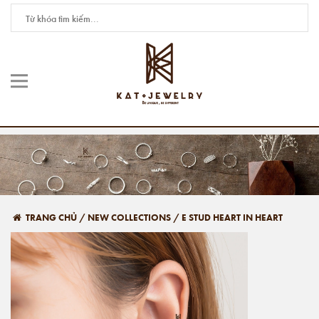
TRANG CHỦ
/
NEW COLLECTIONS
/
E STUD HEART IN HEART