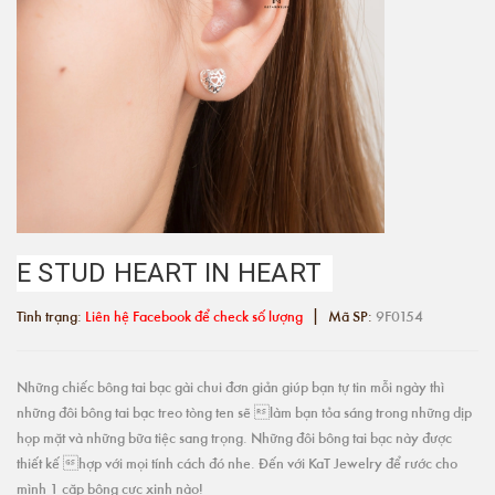
E STUD HEART IN HEART
|
Tình trạng:
Liên hệ Facebook để check số lượng
Mã SP:
9F0154
Những chiếc bông tai bạc gài chui đơn giản giúp bạn tự tin mỗi ngày thì
những đôi bông tai bạc treo tòng ten sẽ làm bạn tỏa sáng trong những dịp
họp mặt và những bữa tiệc sang trọng. Những đôi bông tai bạc này được
thiết kế hợp với mọi tính cách đó nhe. Đến với KaT Jewelry để rước cho
mình 1 cặp bông cực xinh nào!