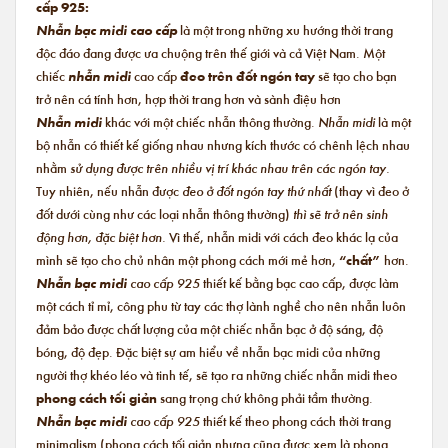
cấp 925:
Nhẫn bạc midi cao cấp
là một trong những xu hướng thời trang
độc đáo đang được ưa chuộng trên thế giới và cả Việt Nam. Một
chiếc
nhẫn midi
cao cấp
đeo trên đốt ngón tay
sẽ tạo cho bạn
trở nên cá tính hơn, hợp thời trang hơn và sành điệu hơn
Nhẫn midi
khác với một chiếc nhẫn thông thường.
Nhẫn midi
là một
bộ nhẫn có thiết kế giống nhau nhưng kích thước có chênh lệch nhau
nhằm
sử dụng được trên nhiều vị trí khác nhau trên các ngón tay.
Tuy nhiên, nếu nhẫn được
đeo ở đốt ngón tay thứ nhất
(thay vì đeo ở
đốt dưới cùng như các loại nhẫn thông thường)
thì sẽ trở nên sinh
động hơn, đặc biệt hơn.
Vì thế, nhẫn midi với cách đeo khác lạ của
mình sẽ tạo cho chủ nhân một phong cách mới mẻ hơn,
“chất”
hơn.
Nhẫn bạc midi
cao cấp 925
thiết kế bằng bạc cao cấp, được làm
một cách tỉ mỉ, công phu từ tay các thợ lành nghề cho nên nhẫn luôn
đảm bảo được chất lượng của một chiếc nhẫn bạc ở độ sáng, độ
bóng, độ đẹp. Đặc biệt sự am hiểu về nhẫn bạc midi của những
người thợ khéo léo và tinh tế, sẽ tạo ra những chiếc nhẫn midi theo
phong cách tối giản
sang trọng chứ không phải tầm thường.
Nhẫn bạc midi
cao cấp 925
thiết kế theo phong cách thời trang
minimalism (phong cách tối giản nhưng cũng được xem là phong