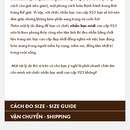
cách của giới siêu giàu), một phong cách luôn thịnh hành trong thời
trang thế giới. Vì vậy, với chiếc nhẫn bạc cao cấp 925 bạn sẽ trở nên
đơn giản nhưng không kém phần sang trọng và cuốn hút
Thêm một lý do đáng để bạn có chiếc
nhẫn bạc midi
cao cấp 925
nữa là theo phong thủy cũng như tâm linh thì đeo nhẫn bằng chất
liệu trang sức bạc cao cấp đẹp nhất đồng nghĩa với việc bạn đang
luôn mang trong người niềm hy vọng, niềm vui, đồng tâm nhất trí
trong cuộc sống
Một vài lý do thú vị trên có cho bạn ý nghĩ là phải nhanh chân tìm
cho mình vài chiếc nhẫn bạc midi cao cấp 925 không?
CÁCH ĐO SIZE - SIZE GUIDE
VẬN CHUYỂN - SHIPPING