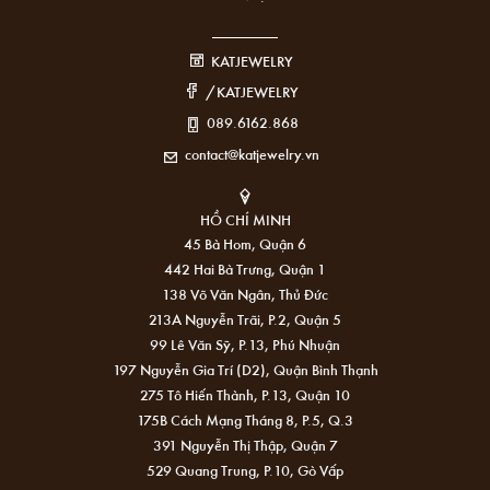
KATJEWELRY
/KATJEWELRY
089.6162.868
contact@katjewelry.vn
HỒ CHÍ MINH
45 Bà Hom, Quận 6
442 Hai Bà Trưng, Quận 1
138 Võ Văn Ngân, Thủ Đức
213A Nguyễn Trãi, P.2, Quận 5
99 Lê Văn Sỹ, P.13, Phú Nhuận
197 Nguyễn Gia Trí (D2), Quận Bình Thạnh
275 Tô Hiến Thành, P.13, Quận 10
175B Cách Mạng Tháng 8, P.5, Q.3
391 Nguyễn Thị Thập, Quận 7
529 Quang Trung, P.10, Gò Vấp