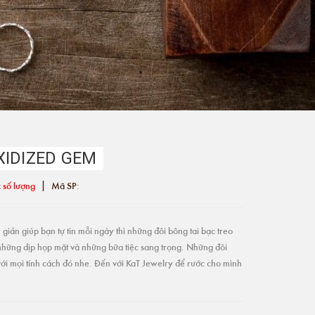
XIDIZED GEM
|
 số lượng
Mã SP:
giản giúp bạn tự tin mỗi ngày thì những đôi bông tai bạc treo
những dịp họp mặt và những bữa tiệc sang trọng. Những đôi
ới mọi tính cách đó nhe. Đến với KaT Jewelry để rước cho mình