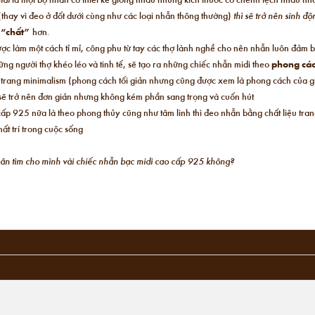
(thay vì đeo ở đốt dưới cùng như các loại nhẫn thông thường)
thì sẽ trở nên sinh đ
,
“chất”
hơn.
ược làm một cách tỉ mỉ, công phu từ tay các thợ lành nghề cho nên nhẫn luôn đảm 
ng người thợ khéo léo và tinh tế, sẽ tạo ra những chiếc nhẫn midi theo
phong các
i trang minimalism (phong cách tối giản nhưng cũng được xem là phong cách của giớ
n sẽ trở nên đơn giản nhưng không kém phần sang trọng và cuốn hút
ấp 925 nữa là theo phong thủy cũng như tâm linh thì đeo nhẫn bằng chất liệu tra
ất trí trong cuộc sống
chân tìm cho mình vài chiếc nhẫn bạc midi cao cấp 925 không?