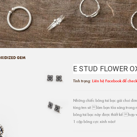
OXIDIZED GEM
E STUD FLOWER O
Tình trạng:
Liên hệ Facebook để check
Những chiếc bông tai bạc gài chui đơn 
tòng ten sẽ làm bạn tỏa sáng trong 
bông tai bạc này được thiết kế hợp v
1 cặp bông cực xinh nào!