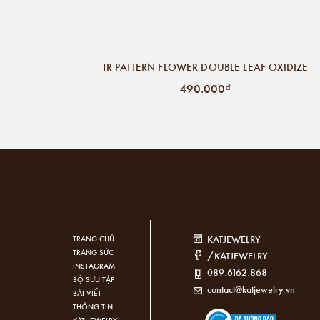
TR PATTERN FLOWER DOUBLE LEAF OXIDIZE
490.000₫
KATJEWELRY
TRANG CHỦ
TRANG SỨC
/KATJEWELRY
INSTAGRAM
089.6162.868
BỘ SƯU TẬP
contact@katjewelry.vn
BÀI VIẾT
THÔNG TIN