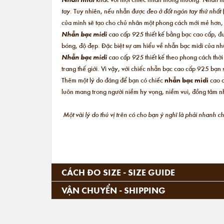
tay.
Tuy nhiên, nếu nhẫn được
đeo ở đốt ngón tay thứ nhất
của mình sẽ tạo cho chủ nhân một phong cách mới mẻ hơn
Nhẫn bạc midi
cao cấp 925
thiết kế bằng bạc cao cấp, đ
bóng, độ đẹp. Đặc biệt sự am hiểu về nhẫn bạc midi của nhữ
Nhẫn bạc midi
cao cấp 925
thiết kế theo phong cách thờ
trang thế giới. Vì vậy, với chiếc nhẫn bạc cao cấp 925 bạ
Thêm một lý do đáng để bạn có chiếc
nhẫn bạc midi
cao c
luôn mang trong người niềm hy vọng, niềm vui, đồng tâm nh
Một vài lý do thú vị trên có cho bạn ý nghĩ là phải nhanh 
CÁCH ĐO SIZE - SIZE GUIDE
VẬN CHUYỂN - SHIPPING