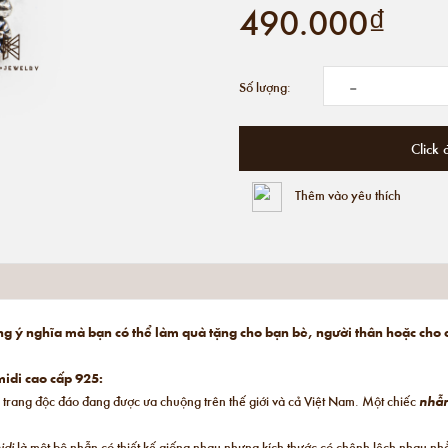
490.000₫
-
Số lượng:
Click 
Thêm vào yêu thích
ng ý nghĩa mà bạn có thể làm quà tặng cho bạn bè, người thân hoặc cho
idi cao cấp 925:
 trang độc đáo đang được ưa chuộng trên thế giới và cả Việt Nam. Một chiếc
nhẫ
idi
là một bộ nhẫn có thiết kế giống nhau nhưng kích thước có chênh lệch nhau n