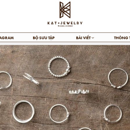
TAGRAM
BỘ SƯU TẬP
BÀI VIẾT
THÔNG 