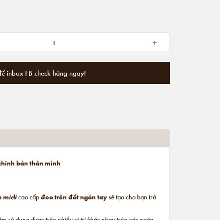
+
để inbox FB check hàng ngay!
 chính bản thân mình
n midi
cao cấp
đeo trên đốt ngón tay
sẽ tạo cho bạn trở
hằm
sử dụng được trên nhiều vị trí khác nhau trên các ngón