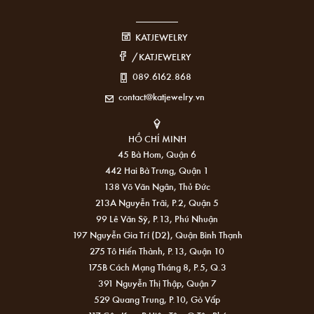
KATJEWELRY
/KATJEWELRY
089.6162.868
contact@katjewelry.vn
HỒ CHÍ MINH
45 Bà Hom, Quận 6
442 Hai Bà Trưng, Quận 1
138 Võ Văn Ngân, Thủ Đức
213A Nguyễn Trãi, P.2, Quận 5
99 Lê Văn Sỹ, P.13, Phú Nhuận
197 Nguyễn Gia Trí (D2), Quận Bình Thạnh
275 Tô Hiến Thành, P.13, Quận 10
175B Cách Mạng Tháng 8, P.5, Q.3
391 Nguyễn Thị Thập, Quận 7
529 Quang Trung, P.10, Gò Vấp