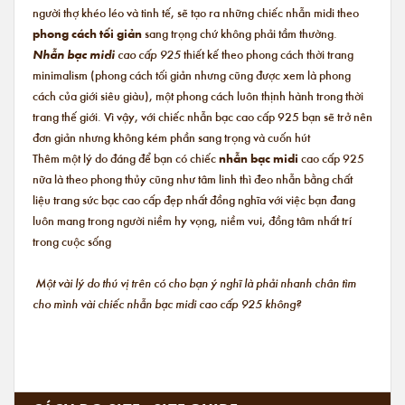
người thợ khéo léo và tinh tế, sẽ tạo ra những chiếc nhẫn midi theo
phong cách tối giản
sang trọng chứ không phải tầm thường.
Nhẫn bạc midi
cao cấp 925
thiết kế theo phong cách thời trang
minimalism (phong cách tối giản nhưng cũng được xem là phong
cách của giới siêu giàu), một phong cách luôn thịnh hành trong thời
trang thế giới. Vì vậy, với chiếc nhẫn bạc cao cấp 925 bạn sẽ trở nên
đơn giản nhưng không kém phần sang trọng và cuốn hút
Thêm một lý do đáng để bạn có chiếc
nhẫn bạc midi
cao cấp 925
nữa là theo phong thủy cũng như tâm linh thì đeo nhẫn bằng chất
liệu trang sức bạc cao cấp đẹp nhất đồng nghĩa với việc bạn đang
luôn mang trong người niềm hy vọng, niềm vui, đồng tâm nhất trí
trong cuộc sống
Một vài lý do thú vị trên có cho bạn ý nghĩ là phải nhanh chân tìm
cho mình vài chiếc nhẫn bạc midi cao cấp 925 không?