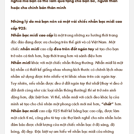
nghĩa mà bạn có thể làm quà tặng cho bạn bè, người thân
hoặc cho chính bản thân mình
Những lý do mà bạn nên có một vài chiếc nhẫn bạc midi cao
cấp 925:
Nhẫn bạc midi cao cấp
là một trong những xu hướng thời trang
độc đáo đang được ưa chuộng trên thế giới và cả Việt Nam. Một
chiếc
nhẫn midi
cao cấp
đeo trên đốt ngón tay
sẽ tạo cho bạn
trở nên cá tính hơn, hợp thời trang hơn và sành điệu hơn
Nhẫn midi
khác với một chiếc nhẫn thông thường.
Nhẫn midi
là một
bộ nhẫn có thiết kế giống nhau nhưng kích thước có chênh lệch nhau
nhằm
sử dụng được trên nhiều vị trí khác nhau trên các ngón tay.
Tuy nhiên, nếu nhẫn được
đeo ở đốt ngón tay thứ nhất
(thay vì đeo ở
đốt dưới cùng như các loại nhẫn thông thường)
thì sẽ trở nên sinh
động hơn, đặc biệt hơn.
Vì thế, nhẫn midi với cách đeo khác lạ của
mình sẽ tạo cho chủ nhân một phong cách mới mẻ hơn,
“chất”
hơn.
Nhẫn bạc midi
cao cấp 925
thiết kế bằng bạc cao cấp, được làm
một cách tỉ mỉ, công phu từ tay các thợ lành nghề cho nên nhẫn luôn
đảm bảo được chất lượng của một chiếc nhẫn bạc ở độ sáng, độ
bóng, độ đẹp. Đặc biệt sự am hiểu về nhẫn bạc midi của những