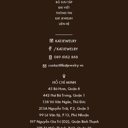
BỘ SƯU TẬP
BÀI VIẾT
THÔNG TIN
KAT JEWELRY
LIÊN HỆ
KATJEWELRY
/KATJEWELRY
089.6162.868
contact@katjewelry.vn
HỒ CHÍ MINH
45 Bà Hom, Quận 6
442 Hai Bà Trưng, Quận 1
138 Võ Văn Ngân, Thủ Đức
213A Nguyễn Trãi, P.2, Quận 5
99 Lê Văn Sỹ, P.13, Phú Nhuận
197 Nguyễn Gia Trí (D2), Quận Bình Thạnh
275 Tô Hiến Thành, P.13, Quận 10