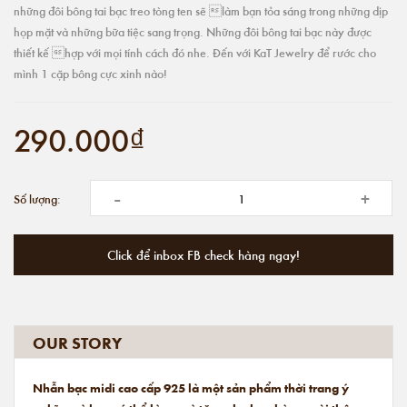
những đôi bông tai bạc treo tòng ten sẽ làm bạn tỏa sáng trong những dịp
họp mặt và những bữa tiệc sang trọng. Những đôi bông tai bạc này được
thiết kế hợp với mọi tính cách đó nhe. Đến với KaT Jewelry để rước cho
mình 1 cặp bông cực xinh nào!
290.000₫
-
+
Số lượng:
Click để inbox FB check hàng ngay!
OUR STORY
Nhẫn bạc midi cao cấp 925 là một sản phẩm thời trang ý