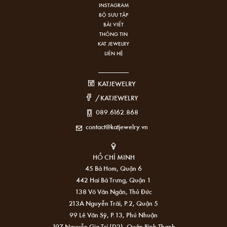
INSTAGRAM
BỘ SƯU TẬP
BÀI VIẾT
THÔNG TIN
KAT JEWELRY
LIÊN HỆ
KATJEWELRY
/KATJEWELRY
089.6162.868
contact@katjewelry.vn
HỒ CHÍ MINH
45 Bà Hom, Quận 6
442 Hai Bà Trưng, Quận 1
138 Võ Văn Ngân, Thủ Đức
213A Nguyễn Trãi, P.2, Quận 5
99 Lê Văn Sỹ, P.13, Phú Nhuận
197 Nguyễn Gia Trí (D2), Quận Bình Thạnh