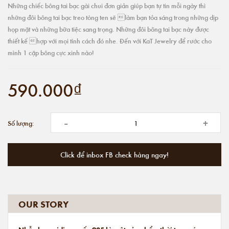
Những chiếc bông tai bạc gài chui đơn giản giúp bạn tự tin mỗi ngày thì
những đôi bông tai bạc treo tòng ten sẽ làm bạn tỏa sáng trong những dịp
họp mặt và những bữa tiệc sang trọng. Những đôi bông tai bạc này được
thiết kế hợp với mọi tính cách đó nhe. Đến với KaT Jewelry để rước cho
mình 1 cặp bông cực xinh nào!
590.000₫
-
+
Số lượng:
Click để inbox FB check hàng ngay!
OUR STORY