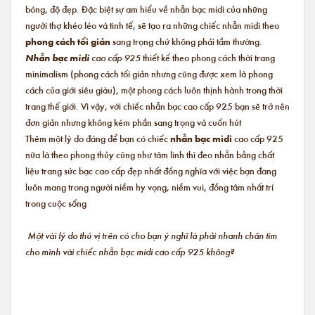
bóng, độ đẹp. Đặc biệt sự am hiểu về nhẫn bạc midi của những
người thợ khéo léo và tinh tế, sẽ tạo ra những chiếc nhẫn midi theo
phong cách tối giản
sang trọng chứ không phải tầm thường.
Nhẫn bạc midi
cao cấp 925
thiết kế theo phong cách thời trang
minimalism (phong cách tối giản nhưng cũng được xem là phong
cách của giới siêu giàu), một phong cách luôn thịnh hành trong thời
trang thế giới. Vì vậy, với chiếc nhẫn bạc cao cấp 925 bạn sẽ trở nên
đơn giản nhưng không kém phần sang trọng và cuốn hút
Thêm một lý do đáng để bạn có chiếc
nhẫn bạc midi
cao cấp 925
nữa là theo phong thủy cũng như tâm linh thì đeo nhẫn bằng chất
liệu trang sức bạc cao cấp đẹp nhất đồng nghĩa với việc bạn đang
luôn mang trong người niềm hy vọng, niềm vui, đồng tâm nhất trí
trong cuộc sống
Một vài lý do thú vị trên có cho bạn ý nghĩ là phải nhanh chân tìm
cho mình vài chiếc nhẫn bạc midi cao cấp 925 không?