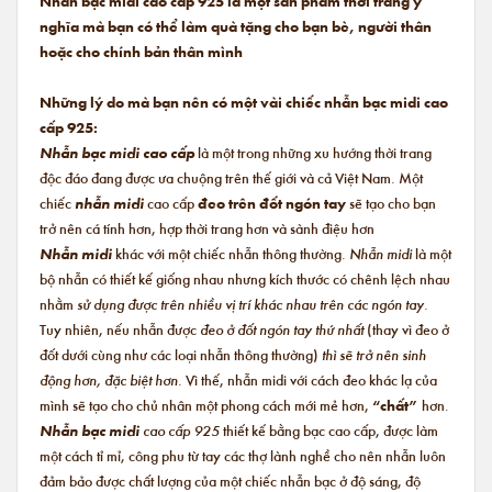
Nhẫn bạc midi cao cấp 925 là một sản phẩm thời trang ý
nghĩa mà bạn có thể làm quà tặng cho bạn bè, người thân
hoặc cho chính bản thân mình
Những lý do mà bạn nên có một vài chiếc nhẫn bạc midi cao
cấp 925:
Nhẫn bạc midi cao cấp
là một trong những xu hướng thời trang
độc đáo đang được ưa chuộng trên thế giới và cả Việt Nam. Một
chiếc
nhẫn midi
cao cấp
đeo trên đốt ngón tay
sẽ tạo cho bạn
trở nên cá tính hơn, hợp thời trang hơn và sành điệu hơn
Nhẫn midi
khác với một chiếc nhẫn thông thường.
Nhẫn midi
là một
bộ nhẫn có thiết kế giống nhau nhưng kích thước có chênh lệch nhau
nhằm
sử dụng được trên nhiều vị trí khác nhau trên các ngón tay.
Tuy nhiên, nếu nhẫn được
đeo ở đốt ngón tay thứ nhất
(thay vì đeo ở
đốt dưới cùng như các loại nhẫn thông thường)
thì sẽ trở nên sinh
động hơn, đặc biệt hơn.
Vì thế, nhẫn midi với cách đeo khác lạ của
mình sẽ tạo cho chủ nhân một phong cách mới mẻ hơn,
“chất”
hơn.
Nhẫn bạc midi
cao cấp 925
thiết kế bằng bạc cao cấp, được làm
một cách tỉ mỉ, công phu từ tay các thợ lành nghề cho nên nhẫn luôn
đảm bảo được chất lượng của một chiếc nhẫn bạc ở độ sáng, độ