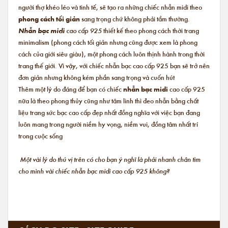
người thợ khéo léo và tinh tế, sẽ tạo ra những chiếc nhẫn midi theo
phong cách tối giản
sang trọng chứ không phải tầm thường.
Nhẫn bạc midi
cao cấp 925
thiết kế theo phong cách thời trang
minimalism (phong cách tối giản nhưng cũng được xem là phong
cách của giới siêu giàu), một phong cách luôn thịnh hành trong thời
trang thế giới. Vì vậy, với chiếc nhẫn bạc cao cấp 925 bạn sẽ trở nên
đơn giản nhưng không kém phần sang trọng và cuốn hút
Thêm một lý do đáng để bạn có chiếc
nhẫn bạc midi
cao cấp 925
nữa là theo phong thủy cũng như tâm linh thì đeo nhẫn bằng chất
liệu trang sức bạc cao cấp đẹp nhất đồng nghĩa với việc bạn đang
luôn mang trong người niềm hy vọng, niềm vui, đồng tâm nhất trí
trong cuộc sống
Một vài lý do thú vị trên có cho bạn ý nghĩ là phải nhanh chân tìm
cho mình vài chiếc nhẫn bạc midi cao cấp 925 không?