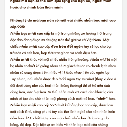
nghĩa mà bạn có thể làm quà tặng cho bạn bè, người thân
hoặc cho chính bản thân mình
Những lý do mà bạn nên có một vài chiếc nhẫn bạc midi cao
cấp 925:
Nhẫn bạc midi cao cấp
là một trong những xu hướng thời trang
độc đáo đang được ưa chuộng trên thế giới và cả Việt Nam. Một
chiếc
nhẫn midi
cao cấp
đeo trên đốt ngón tay
sẽ tạo cho bạn
trở nên cá tính hơn, hợp thời trang hơn và sành điệu hơn
Nhẫn midi
khác với một chiếc nhẫn thông thường.
Nhẫn midi
là một
bộ nhẫn có thiết kế giống nhau nhưng kích thước có chênh lệch nhau
nhằm
sử dụng được trên nhiều vị trí khác nhau trên các ngón tay.
Tuy nhiên, nếu nhẫn được
đeo ở đốt ngón tay thứ nhất
(thay vì đeo ở
đốt dưới cùng như các loại nhẫn thông thường)
thì sẽ trở nên sinh
động hơn, đặc biệt hơn.
Vì thế, nhẫn midi với cách đeo khác lạ của
mình sẽ tạo cho chủ nhân một phong cách mới mẻ hơn,
“chất”
hơn.
Nhẫn bạc midi
cao cấp 925
thiết kế bằng bạc cao cấp, được làm
một cách tỉ mỉ, công phu từ tay các thợ lành nghề cho nên nhẫn luôn
đảm bảo được chất lượng của một chiếc nhẫn bạc ở độ sáng, độ
bóng, độ đẹp. Đặc biệt sự am hiểu về nhẫn bạc midi của những