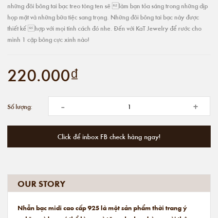
những đôi bông tai bạc treo tòng ten sẽ làm bạn tỏa sáng trong những dịp
họp mặt và những bữa tiệc sang trọng. Những đôi bông tai bạc này được
thiết kế hợp với mọi tính cách đó nhe. Đến với KaT Jewelry để rước cho
mình 1 cặp bông cực xinh nào!
220.000₫
-
+
Số lượng:
Click để inbox FB check hàng ngay!
OUR STORY
Nhẫn bạc midi cao cấp 925 là một sản phẩm thời trang ý