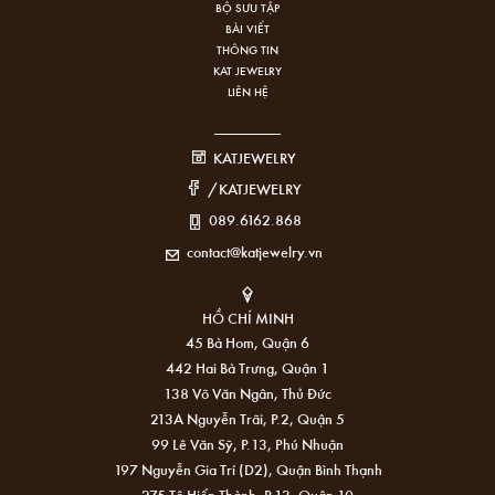
BỘ SƯU TẬP
BÀI VIẾT
THÔNG TIN
KAT JEWELRY
LIÊN HỆ
KATJEWELRY
/KATJEWELRY
089.6162.868
contact@katjewelry.vn
HỒ CHÍ MINH
45 Bà Hom, Quận 6
442 Hai Bà Trưng, Quận 1
138 Võ Văn Ngân, Thủ Đức
213A Nguyễn Trãi, P.2, Quận 5
99 Lê Văn Sỹ, P.13, Phú Nhuận
197 Nguyễn Gia Trí (D2), Quận Bình Thạnh
275 Tô Hiến Thành, P.13, Quận 10