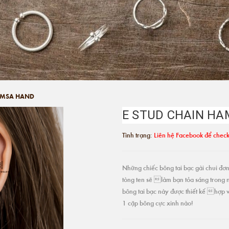
AMSA HAND
E STUD CHAIN H
Tình trạng:
Liên hệ Facebook để check
Những chiếc bông tai bạc gài chui đơn 
tòng ten sẽ làm bạn tỏa sáng trong 
bông tai bạc này được thiết kế hợp v
1 cặp bông cực xinh nào!