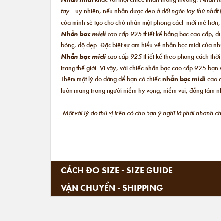
tay.
Tuy nhiên, nếu nhẫn được
đeo ở đốt ngón tay thứ nhất
của mình sẽ tạo cho chủ nhân một phong cách mới mẻ hơn
Nhẫn bạc midi
cao cấp 925
thiết kế bằng bạc cao cấp, đ
bóng, độ đẹp. Đặc biệt sự am hiểu về nhẫn bạc midi của nhữ
Nhẫn bạc midi
cao cấp 925
thiết kế theo phong cách thờ
trang thế giới. Vì vậy, với chiếc nhẫn bạc cao cấp 925 bạ
Thêm một lý do đáng để bạn có chiếc
nhẫn bạc midi
cao c
luôn mang trong người niềm hy vọng, niềm vui, đồng tâm nh
Một vài lý do thú vị trên có cho bạn ý nghĩ là phải nhanh 
CÁCH ĐO SIZE - SIZE GUIDE
VẬN CHUYỂN - SHIPPING