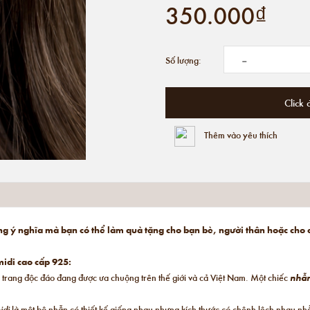
350.000₫
-
Số lượng:
Click 
Thêm vào yêu thích
ng ý nghĩa mà bạn có thể làm quà tặng cho bạn bè, người thân hoặc cho
idi cao cấp 925:
 trang độc đáo đang được ưa chuộng trên thế giới và cả Việt Nam. Một chiếc
nhẫ
idi
là một bộ nhẫn có thiết kế giống nhau nhưng kích thước có chênh lệch nhau n