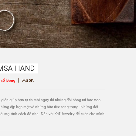
AMSA HAND
|
 số lượng
Mã SP:
giản giúp bạn tự tin mỗi ngày thì những đôi bông tai bạc treo
những dịp họp mặt và những bữa tiệc sang trọng. Những đôi
ới mọi tính cách đó nhe. Đến với KaT Jewelry để rước cho mình