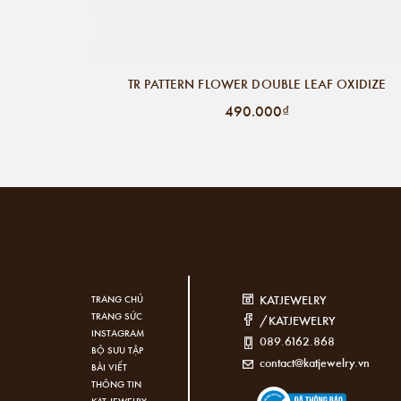
TR PATTERN FLOWER DOUBLE LEAF OXIDIZE
490.000₫
KATJEWELRY
TRANG CHỦ
TRANG SỨC
/KATJEWELRY
INSTAGRAM
089.6162.868
BỘ SƯU TẬP
contact@katjewelry.vn
BÀI VIẾT
THÔNG TIN