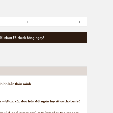
+
để inbox FB check hàng ngay!
 chính bản thân mình
n midi
cao cấp
đeo trên đốt ngón tay
sẽ tạo cho bạn trở
hằm
sử dụng được trên nhiều vị trí khác nhau trên các ngón