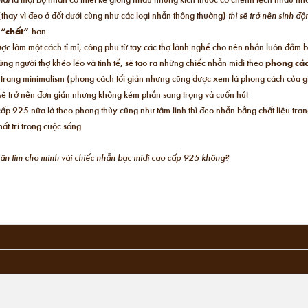
(thay vì đeo ở đốt dưới cùng như các loại nhẫn thông thường)
thì sẽ trở nên sinh đ
,
“chất”
hơn.
ược làm một cách tỉ mỉ, công phu từ tay các thợ lành nghề cho nên nhẫn luôn đảm 
ng người thợ khéo léo và tinh tế, sẽ tạo ra những chiếc nhẫn midi theo
phong các
i trang minimalism (phong cách tối giản nhưng cũng được xem là phong cách của giớ
n sẽ trở nên đơn giản nhưng không kém phần sang trọng và cuốn hút
ấp 925 nữa là theo phong thủy cũng như tâm linh thì đeo nhẫn bằng chất liệu tra
ất trí trong cuộc sống
chân tìm cho mình vài chiếc nhẫn bạc midi cao cấp 925 không?