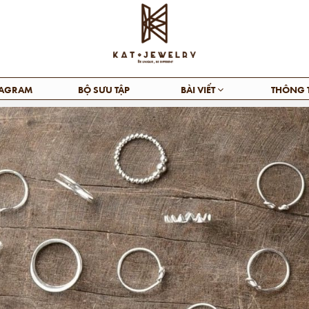
TAGRAM
BỘ SƯU TẬP
BÀI VIẾT
THÔNG 