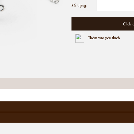
-
Số lượng:
Click 
Thêm vào yêu thích