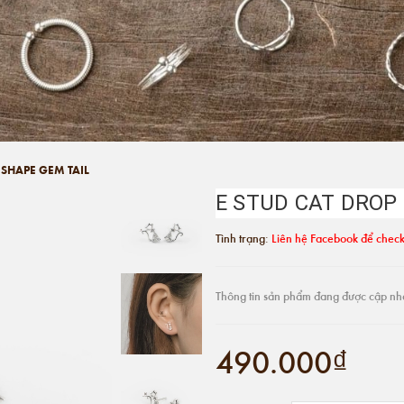
 SHAPE GEM TAIL
E STUD CAT DROP
Tình trạng:
Liên hệ Facebook để check
Thông tin sản phẩm đang được cập nh
490.000₫