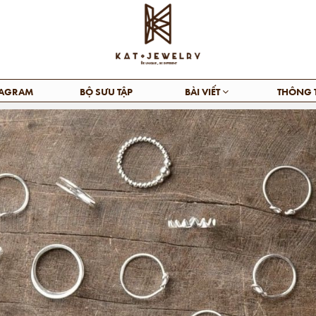
TAGRAM
BỘ SƯU TẬP
BÀI VIẾT
THÔNG 