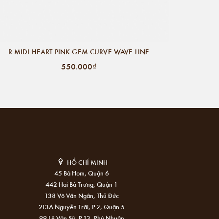
R MIDI HEART PINK GEM CURVE WAVE LINE
550.000₫
HỒ CHÍ MINH
45 Bà Hom, Quận 6
442 Hai Bà Trưng, Quận 1
138 Võ Văn Ngân, Thủ Đức
213A Nguyễn Trãi, P.2, Quận 5
99 Lê Văn Sỹ, P.13, Phú Nhuận