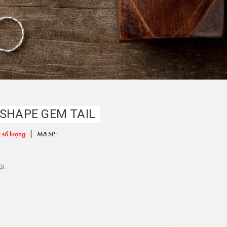
 SHAPE GEM TAIL
|
 số lượng
Mã SP:
ật.