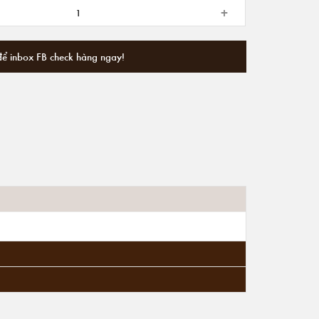
+
để inbox FB check hàng ngay!