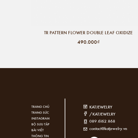
TR PATTERN FLOWER DOUBLE LEAF OXIDIZE
490.000₫
KATJEWELRY
TRANG CHỦ
TRANG SỨC
/KATJEWELRY
INSTAGRAM
089.6162.868
BỘ SƯU TẬP
contact@katjewelry.vn
BÀI VIẾT
THÔNG TIN