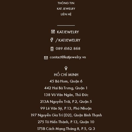
THÔNG TIN
KAT JEWELRY
LIÊN HỆ
KATJEWELRY
/KATJEWELRY
089.6162.868
contact@katjewelry.vn
HỒ CHÍ MINH
45 Bà Hom, Quận 6
442 Hai Bà Trưng, Quận 1
138 Võ Văn Ngân, Thủ Đức
213A Nguyễn Trãi, P.2, Quận 5
99 Lê Văn Sỹ, P.13, Phú Nhuận
197 Nguyễn Gia Trí (D2), Quận Bình Thạnh
275 Tô Hiến Thành, P.13, Quận 10
175B Cách Mạng Tháng 8, P.5, Q.3