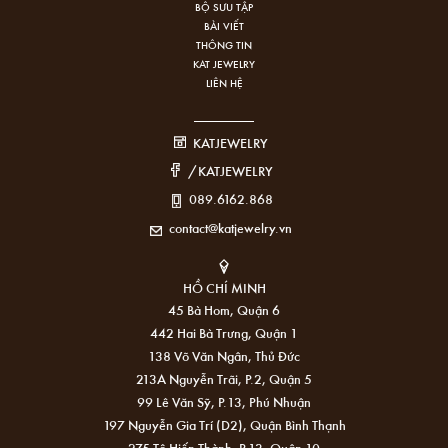
BỘ SƯU TẬP
BÀI VIẾT
THÔNG TIN
KAT JEWELRY
LIÊN HỆ
KATJEWELRY
/KATJEWELRY
089.6162.868
contact@katjewelry.vn
HỒ CHÍ MINH
45 Bà Hom, Quận 6
442 Hai Bà Trưng, Quận 1
138 Võ Văn Ngân, Thủ Đức
213A Nguyễn Trãi, P.2, Quận 5
99 Lê Văn Sỹ, P.13, Phú Nhuận
197 Nguyễn Gia Trí (D2), Quận Bình Thạnh
275 Tô Hiến Thành, P.13, Quận 10