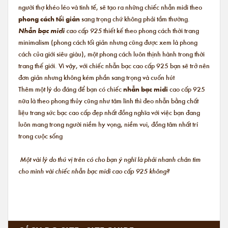
người thợ khéo léo và tinh tế, sẽ tạo ra những chiếc nhẫn midi theo
phong cách tối giản
sang trọng chứ không phải tầm thường.
Nhẫn bạc midi
cao cấp 925
thiết kế theo phong cách thời trang
minimalism (phong cách tối giản nhưng cũng được xem là phong
cách của giới siêu giàu), một phong cách luôn thịnh hành trong thời
trang thế giới. Vì vậy, với chiếc nhẫn bạc cao cấp 925 bạn sẽ trở nên
đơn giản nhưng không kém phần sang trọng và cuốn hút
Thêm một lý do đáng để bạn có chiếc
nhẫn bạc midi
cao cấp 925
nữa là theo phong thủy cũng như tâm linh thì đeo nhẫn bằng chất
liệu trang sức bạc cao cấp đẹp nhất đồng nghĩa với việc bạn đang
luôn mang trong người niềm hy vọng, niềm vui, đồng tâm nhất trí
trong cuộc sống
Một vài lý do thú vị trên có cho bạn ý nghĩ là phải nhanh chân tìm
cho mình vài chiếc nhẫn bạc midi cao cấp 925 không?