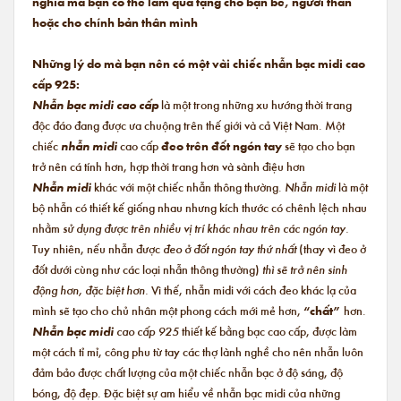
nghĩa mà bạn có thể làm quà tặng cho bạn bè, người thân
hoặc cho chính bản thân mình
Những lý do mà bạn nên có một vài chiếc nhẫn bạc midi cao
cấp 925:
Nhẫn bạc midi cao cấp
là một trong những xu hướng thời trang
độc đáo đang được ưa chuộng trên thế giới và cả Việt Nam. Một
chiếc
nhẫn midi
cao cấp
đeo trên đốt ngón tay
sẽ tạo cho bạn
trở nên cá tính hơn, hợp thời trang hơn và sành điệu hơn
Nhẫn midi
khác với một chiếc nhẫn thông thường.
Nhẫn midi
là một
bộ nhẫn có thiết kế giống nhau nhưng kích thước có chênh lệch nhau
nhằm
sử dụng được trên nhiều vị trí khác nhau trên các ngón tay.
Tuy nhiên, nếu nhẫn được
đeo ở đốt ngón tay thứ nhất
(thay vì đeo ở
đốt dưới cùng như các loại nhẫn thông thường)
thì sẽ trở nên sinh
động hơn, đặc biệt hơn.
Vì thế, nhẫn midi với cách đeo khác lạ của
mình sẽ tạo cho chủ nhân một phong cách mới mẻ hơn,
“chất”
hơn.
Nhẫn bạc midi
cao cấp 925
thiết kế bằng bạc cao cấp, được làm
một cách tỉ mỉ, công phu từ tay các thợ lành nghề cho nên nhẫn luôn
đảm bảo được chất lượng của một chiếc nhẫn bạc ở độ sáng, độ
bóng, độ đẹp. Đặc biệt sự am hiểu về nhẫn bạc midi của những