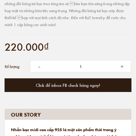
những đôi bông tai bạc treo tòng ten sẽ làm bạn tỏa sáng trong những dịp
họp mặt và những bữa tiệc sang trọng. Những đôi bông tai bạc này được
thiết kế hợp với mọi tính cách đó nhe. Đến với KaT Jewelry để rước cho
mình 1 cặp bông cực xinh nào!
220.000₫
-
+
Số lượng:
Click để inbox FB check hàng ngay!
OUR STORY
Nhẫn bạc midi cao cấp 925 là một sản phẩm thời trang ý