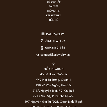
BỘ SƯU TẬP
BÀI VIẾT
THÔNG TIN
KAT JEWELRY
LIÊN HỆ
KATJEWELRY
/KATJEWELRY
089.6162.868
contact@katjewelry.vn
HỒ CHÍ MINH
45 Bà Hom, Quận 6
442 Hai Bà Trưng, Quận 1
138 Võ Văn Ngân, Thủ Đức
213A Nguyễn Trãi, P.2, Quận 5
99 Lê Văn Sỹ, P.13, Phú Nhuận
197 Nguyễn Gia Trí (D2), Quận Bình Thạnh
275 Tô Hiến Thành, P.13, Quận 10