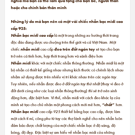
nghĩa mà bạn có thể làm quà tặng cho bạn bè, người thân
hoặc cho chính bản thân mình
Những lý do mà bạn nên có một vài chiếc nhẫn bạc midi cao
cấp 925:
Nhẫn bạc midi cao cấp
là một trong những xu hướng thời trang
độc đáo đang được ưa chuộng trên thế giới và cả Việt Nam. Một
chiếc
nhẫn midi
cao cấp
đeo trên đốt ngón tay
sẽ tạo cho bạn
trở nên cá tính hơn, hợp thời trang hơn và sành điệu hơn
Nhẫn midi
khác với một chiếc nhẫn thông thường.
Nhẫn midi
là một
bộ nhẫn có thiết kế giống nhau nhưng kích thước có chênh lệch nhau
nhằm
sử dụng được trên nhiều vị trí khác nhau trên các ngón tay.
Tuy nhiên, nếu nhẫn được
đeo ở đốt ngón tay thứ nhất
(thay vì đeo ở
đốt dưới cùng như các loại nhẫn thông thường)
thì sẽ trở nên sinh
động hơn, đặc biệt hơn.
Vì thế, nhẫn midi với cách đeo khác lạ của
mình sẽ tạo cho chủ nhân một phong cách mới mẻ hơn,
“chất”
hơn.
Nhẫn bạc midi
cao cấp 925
thiết kế bằng bạc cao cấp, được làm
một cách tỉ mỉ, công phu từ tay các thợ lành nghề cho nên nhẫn luôn
đảm bảo được chất lượng của một chiếc nhẫn bạc ở độ sáng, độ
bóng, độ đẹp. Đặc biệt sự am hiểu về nhẫn bạc midi của những