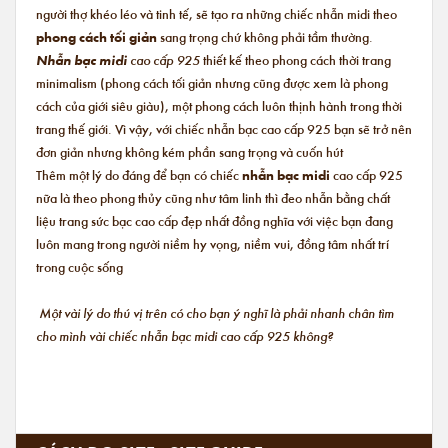
người thợ khéo léo và tinh tế, sẽ tạo ra những chiếc nhẫn midi theo
phong cách tối giản
sang trọng chứ không phải tầm thường.
Nhẫn bạc midi
cao cấp 925
thiết kế theo phong cách thời trang
minimalism (phong cách tối giản nhưng cũng được xem là phong
cách của giới siêu giàu), một phong cách luôn thịnh hành trong thời
trang thế giới. Vì vậy, với chiếc nhẫn bạc cao cấp 925 bạn sẽ trở nên
đơn giản nhưng không kém phần sang trọng và cuốn hút
Thêm một lý do đáng để bạn có chiếc
nhẫn bạc midi
cao cấp 925
nữa là theo phong thủy cũng như tâm linh thì đeo nhẫn bằng chất
liệu trang sức bạc cao cấp đẹp nhất đồng nghĩa với việc bạn đang
luôn mang trong người niềm hy vọng, niềm vui, đồng tâm nhất trí
trong cuộc sống
Một vài lý do thú vị trên có cho bạn ý nghĩ là phải nhanh chân tìm
cho mình vài chiếc nhẫn bạc midi cao cấp 925 không?