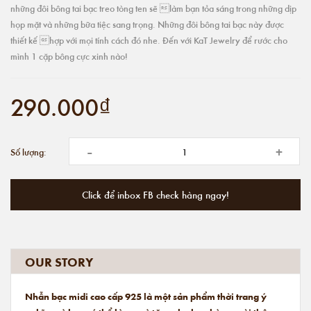
những đôi bông tai bạc treo tòng ten sẽ làm bạn tỏa sáng trong những dịp
họp mặt và những bữa tiệc sang trọng. Những đôi bông tai bạc này được
thiết kế hợp với mọi tính cách đó nhe. Đến với KaT Jewelry để rước cho
mình 1 cặp bông cực xinh nào!
290.000₫
-
+
Số lượng:
Click để inbox FB check hàng ngay!
OUR STORY
Nhẫn bạc midi cao cấp 925 là một sản phẩm thời trang ý