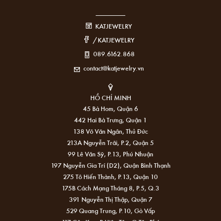
KATJEWELRY
/KATJEWELRY
089.6162.868
contact@katjewelry.vn
HỒ CHÍ MINH
45 Bà Hom, Quận 6
442 Hai Bà Trưng, Quận 1
138 Võ Văn Ngân, Thủ Đức
213A Nguyễn Trãi, P.2, Quận 5
99 Lê Văn Sỹ, P.13, Phú Nhuận
197 Nguyễn Gia Trí (D2), Quận Bình Thạnh
275 Tô Hiến Thành, P.13, Quận 10
175B Cách Mạng Tháng 8, P.5, Q.3
391 Nguyễn Thị Thập, Quận 7
529 Quang Trung, P.10, Gò Vấp