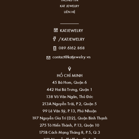
KAT JEWELRY
LIÊN HỆ
KATJEWELRY
/KATJEWELRY
089.6162.868
contact@katjewelry.vn
HỒ CHÍ MINH
45 Bà Hom, Quận 6
442 Hai Bà Trưng, Quận 1
138 Võ Văn Ngân, Thủ Đức
213A Nguyễn Trãi, P.2, Quận 5
99 Lê Văn Sỹ, P.13, Phú Nhuận
197 Nguyễn Gia Trí (D2), Quận Bình Thạnh
275 Tô Hiến Thành, P.13, Quận 10
175B Cách Mạng Tháng 8, P.5, Q.3