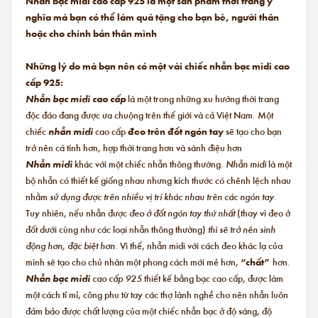
Nhẫn bạc midi cao cấp 925 là một sản phẩm thời trang ý
nghĩa mà bạn có thể làm quà tặng cho bạn bè, người thân
hoặc cho chính bản thân mình
Những lý do mà bạn nên có một vài chiếc nhẫn bạc midi cao
cấp 925:
Nhẫn bạc midi cao cấp
là một trong những xu hướng thời trang
độc đáo đang được ưa chuộng trên thế giới và cả Việt Nam. Một
chiếc
nhẫn midi
cao cấp
đeo trên đốt ngón tay
sẽ tạo cho bạn
trở nên cá tính hơn, hợp thời trang hơn và sành điệu hơn
Nhẫn midi
khác với một chiếc nhẫn thông thường.
Nhẫn midi
là một
bộ nhẫn có thiết kế giống nhau nhưng kích thước có chênh lệch nhau
nhằm
sử dụng được trên nhiều vị trí khác nhau trên các ngón tay.
Tuy nhiên, nếu nhẫn được
đeo ở đốt ngón tay thứ nhất
(thay vì đeo ở
đốt dưới cùng như các loại nhẫn thông thường)
thì sẽ trở nên sinh
động hơn, đặc biệt hơn.
Vì thế, nhẫn midi với cách đeo khác lạ của
mình sẽ tạo cho chủ nhân một phong cách mới mẻ hơn,
“chất”
hơn.
Nhẫn bạc midi
cao cấp 925
thiết kế bằng bạc cao cấp, được làm
một cách tỉ mỉ, công phu từ tay các thợ lành nghề cho nên nhẫn luôn
đảm bảo được chất lượng của một chiếc nhẫn bạc ở độ sáng, độ