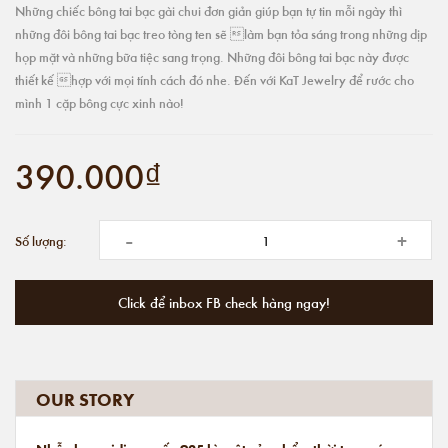
Những chiếc bông tai bạc gài chui đơn giản giúp bạn tự tin mỗi ngày thì
những đôi bông tai bạc treo tòng ten sẽ làm bạn tỏa sáng trong những dịp
họp mặt và những bữa tiệc sang trọng. Những đôi bông tai bạc này được
thiết kế hợp với mọi tính cách đó nhe. Đến với KaT Jewelry để rước cho
mình 1 cặp bông cực xinh nào!
390.000₫
-
+
Số lượng:
Click để inbox FB check hàng ngay!
OUR STORY