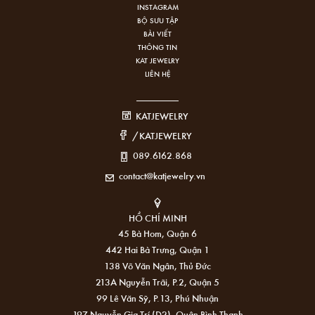
INSTAGRAM
BỘ SƯU TẬP
BÀI VIẾT
THÔNG TIN
KAT JEWELRY
LIÊN HỆ
KATJEWELRY
/KATJEWELRY
089.6162.868
contact@katjewelry.vn
HỒ CHÍ MINH
45 Bà Hom, Quận 6
442 Hai Bà Trưng, Quận 1
138 Võ Văn Ngân, Thủ Đức
213A Nguyễn Trãi, P.2, Quận 5
99 Lê Văn Sỹ, P.13, Phú Nhuận
197 Nguyễn Gia Trí (D2), Quận Bình Thạnh