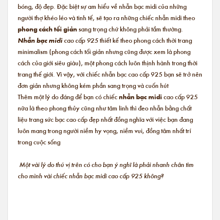
bóng, độ đẹp. Đặc biệt sự am hiểu về nhẫn bạc midi của những
người thợ khéo léo và tinh tế, sẽ tạo ra những chiếc nhẫn midi theo
phong cách tối giản
sang trọng chứ không phải tầm thường.
Nhẫn bạc midi
cao cấp 925
thiết kế theo phong cách thời trang
minimalism (phong cách tối giản nhưng cũng được xem là phong
cách của giới siêu giàu), một phong cách luôn thịnh hành trong thời
trang thế giới. Vì vậy, với chiếc nhẫn bạc cao cấp 925 bạn sẽ trở nên
đơn giản nhưng không kém phần sang trọng và cuốn hút
Thêm một lý do đáng để bạn có chiếc
nhẫn bạc midi
cao cấp 925
nữa là theo phong thủy cũng như tâm linh thì đeo nhẫn bằng chất
liệu trang sức bạc cao cấp đẹp nhất đồng nghĩa với việc bạn đang
luôn mang trong người niềm hy vọng, niềm vui, đồng tâm nhất trí
trong cuộc sống
Một vài lý do thú vị trên có cho bạn ý nghĩ là phải nhanh chân tìm
cho mình vài chiếc nhẫn bạc midi cao cấp 925 không?