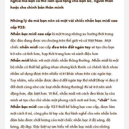
nghĩa mà bạn có thể làm quà tặng cho bạn bè, người thân
hoặc cho chính bản thân mình
Những lý do mà bạn nên có một vài chiếc nhẫn bạc midi cao
cấp 925:
Nhẫn bạc midi cao cấp
là một trong những xu hướng thời trang
độc đáo đang được ưa chuộng trên thế giới và cả Việt Nam. Một
chiếc
nhẫn midi
cao cấp
đeo trên đốt ngón tay
sẽ tạo cho bạn
trở nên cá tính hơn, hợp thời trang hơn và sành điệu hơn
Nhẫn midi
khác với một chiếc nhẫn thông thường.
Nhẫn midi
là một
bộ nhẫn có thiết kế giống nhau nhưng kích thước có chênh lệch nhau
nhằm
sử dụng được trên nhiều vị trí khác nhau trên các ngón tay.
Tuy nhiên, nếu nhẫn được
đeo ở đốt ngón tay thứ nhất
(thay vì đeo ở
đốt dưới cùng như các loại nhẫn thông thường)
thì sẽ trở nên sinh
động hơn, đặc biệt hơn.
Vì thế, nhẫn midi với cách đeo khác lạ của
mình sẽ tạo cho chủ nhân một phong cách mới mẻ hơn,
“chất”
hơn.
Nhẫn bạc midi
cao cấp 925
thiết kế bằng bạc cao cấp, được làm
một cách tỉ mỉ, công phu từ tay các thợ lành nghề cho nên nhẫn luôn
đảm bảo được chất lượng của một chiếc nhẫn bạc ở độ sáng, độ
bóng, độ đẹp. Đặc biệt sự am hiểu về nhẫn bạc midi của những