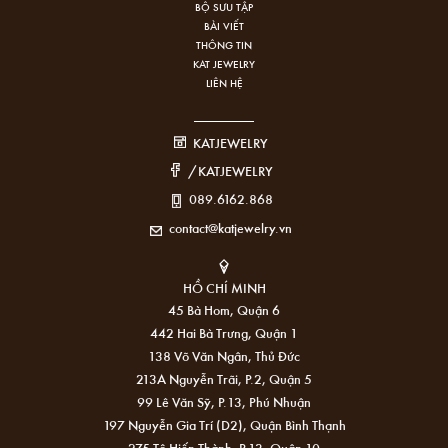
BỘ SƯU TẬP
BÀI VIẾT
THÔNG TIN
KAT JEWELRY
LIÊN HỆ
KATJEWELRY
/KATJEWELRY
089.6162.868
contact@katjewelry.vn
HỒ CHÍ MINH
45 Bà Hom, Quận 6
442 Hai Bà Trưng, Quận 1
138 Võ Văn Ngân, Thủ Đức
213A Nguyễn Trãi, P.2, Quận 5
99 Lê Văn Sỹ, P.13, Phú Nhuận
197 Nguyễn Gia Trí (D2), Quận Bình Thạnh
275 Tô Hiến Thành, P.13, Quận 10