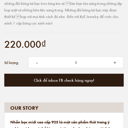
những đôi bông tai bạc treo tòng ten sẽ làm bạn tỏa sáng trong những dịp
họp mặt và những bữa tiệc sang trọng. Những đôi bông tai bạc này được
thiết kế hợp với mọi tính cách đó nhe. Đến với KaT Jewelry để rước cho
mình 1 cặp bông cực xinh nào!
220.000₫
-
+
Số lượng:
Click để inbox FB check hàng ngay!
OUR STORY
Nhẫn bạc midi cao cấp 925 là một sản phẩm thời trang ý