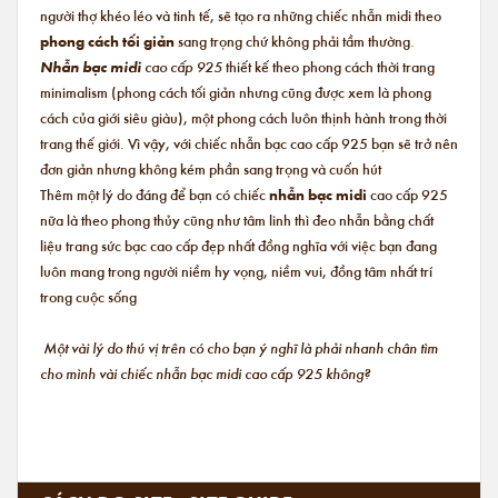
người thợ khéo léo và tinh tế, sẽ tạo ra những chiếc nhẫn midi theo
phong cách tối giản
sang trọng chứ không phải tầm thường.
Nhẫn bạc midi
cao cấp 925
thiết kế theo phong cách thời trang
minimalism (phong cách tối giản nhưng cũng được xem là phong
cách của giới siêu giàu), một phong cách luôn thịnh hành trong thời
trang thế giới. Vì vậy, với chiếc nhẫn bạc cao cấp 925 bạn sẽ trở nên
đơn giản nhưng không kém phần sang trọng và cuốn hút
Thêm một lý do đáng để bạn có chiếc
nhẫn bạc midi
cao cấp 925
nữa là theo phong thủy cũng như tâm linh thì đeo nhẫn bằng chất
liệu trang sức bạc cao cấp đẹp nhất đồng nghĩa với việc bạn đang
luôn mang trong người niềm hy vọng, niềm vui, đồng tâm nhất trí
trong cuộc sống
Một vài lý do thú vị trên có cho bạn ý nghĩ là phải nhanh chân tìm
cho mình vài chiếc nhẫn bạc midi cao cấp 925 không?